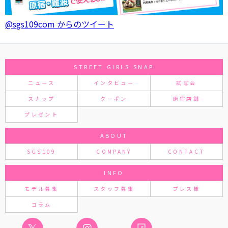
@sgs109com からのツイート
STREET GIRLS SNAP
ニュース
インタビュー
試写会
スナップ
クーポン
原宿店舗
プレゼント
ABOUT
SGS109
COMPANY
CONTACT
INFO
モデル募集
スタッフ募集
プレス様
コラム
𝕏