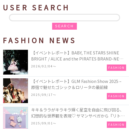
USER SEARCH
SEARCH
FASHION NEWS
【イベントレポート】BABY, THE STARS SHINE
BRIGHT / ALICE and the PIRATES BRAND-NEW
COLLECTION in TOKYO
2026/02/04〜
FASHION
【イベントレポート】GLM Fashion Show 2025 –
原宿で魅せたゴシック＆ロリータの最前線
2025/09/17〜
FASHION
キキ＆ララがキラキラ輝く星空を自由に飛び回る、
幻想的な世界観を表現♡ サマンサベガから『リトル
ツインスターズ』50周年アニバーサリーイヤー』を
2025/09/01〜
FASHION
記念したコレクションが登場