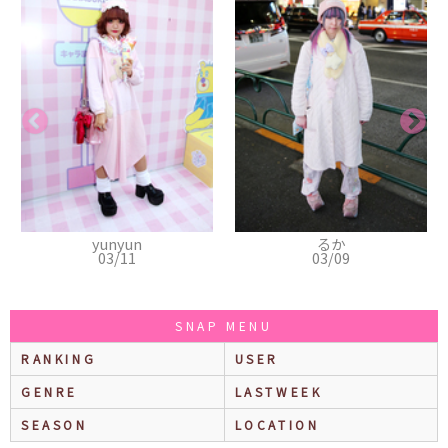
るか
千紘
03/09
03/05
SNAP MENU
RANKING
USER
GENRE
LASTWEEK
SEASON
LOCATION