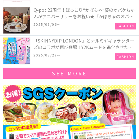
Q-pot.23周年！ほっこり“かぼちゃ“姿のオバケちゃ
んがアニバーサリーをお祝い★「かぼちゃのオバケ
ーキアクセサリー」が新発売！Q-pot CAFE.では
2025/09/06〜
FASHION
「かぼちゃのオバケーキプレート」も登場
「SKINNYDIP LONDON」とナルミヤキャラクター
ズのコラボが再び登場！Y2Kムードを進化させた新
作コレクションを発売♪
2025/08/27〜
FASHION
SEE MORE