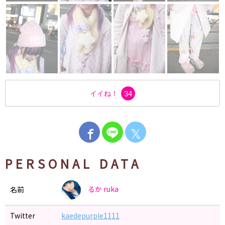
イイね！
34
𝕏
PERSONAL DATA
るか
ruka
名前
Twitter
kaedepurple1111