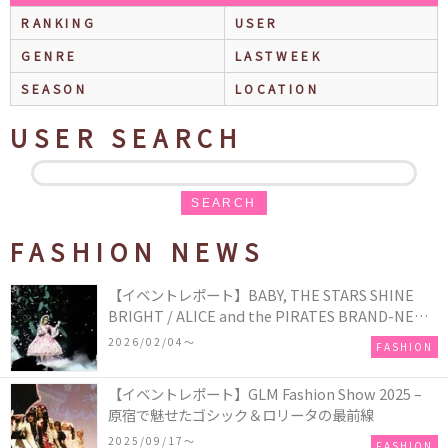
RANKING
USER
GENRE
LASTWEEK
SEASON
LOCATION
USER SEARCH
SEARCH
FASHION NEWS
【イベントレポート】BABY, THE STARS SHINE
BRIGHT / ALICE and the PIRATES BRAND-NEW
COLLECTION in TOKYO
2026/02/04〜
FASHION
【イベントレポート】GLM Fashion Show 2025 –
原宿で魅せたゴシック＆ロリータの最前線
2025/09/17〜
FASHION