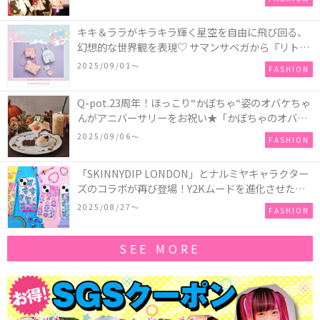
キキ＆ララがキラキラ輝く星空を自由に飛び回る、
幻想的な世界観を表現♡ サマンサベガから『リトル
ツインスターズ』50周年アニバーサリーイヤー』を
2025/09/01〜
FASHION
記念したコレクションが登場
Q-pot.23周年！ほっこり“かぼちゃ“姿のオバケちゃ
んがアニバーサリーをお祝い★「かぼちゃのオバケ
ーキアクセサリー」が新発売！Q-pot CAFE.では
2025/09/06〜
FASHION
「かぼちゃのオバケーキプレート」も登場
「SKINNYDIP LONDON」とナルミヤキャラクター
ズのコラボが再び登場！Y2Kムードを進化させた新
作コレクションを発売♪
2025/08/27〜
FASHION
SEE MORE