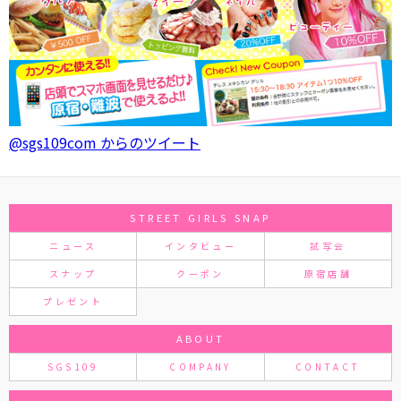
@sgs109com からのツイート
STREET GIRLS SNAP
ニュース
インタビュー
試写会
スナップ
クーポン
原宿店舗
プレゼント
ABOUT
SGS109
COMPANY
CONTACT