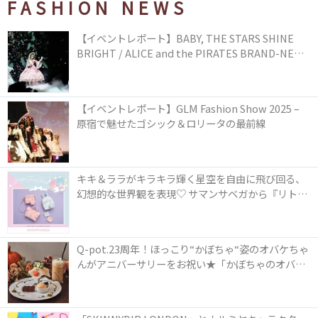
FASHION NEWS
【イベントレポート】BABY, THE STARS SHINE
BRIGHT / ALICE and the PIRATES BRAND-NEW
COLLECTION in TOKYO
【イベントレポート】GLM Fashion Show 2025 –
原宿で魅せたゴシック＆ロリータの最前線
キキ＆ララがキラキラ輝く星空を自由に飛び回る、
幻想的な世界観を表現♡ サマンサベガから『リトル
ツインスターズ』50周年アニバーサリーイヤー』を
記念したコレクションが登場
Q-pot.23周年！ほっこり“かぼちゃ“姿のオバケちゃ
んがアニバーサリーをお祝い★「かぼちゃのオバケ
ーキアクセサリー」が新発売！Q-pot CAFE.では
「かぼちゃのオバケーキプレート」も登場