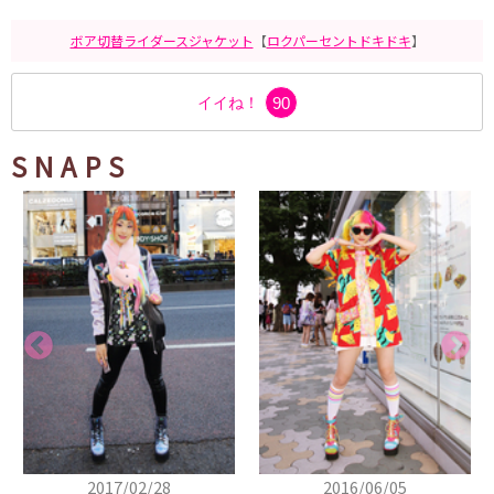
ボア切替ライダースジャケット
【
ロクパーセントドキドキ
】
イイね！
90
SNAPS
2017/02/28
2016/06/05