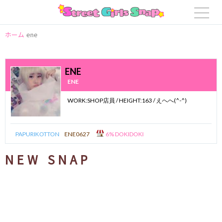
ホーム
ene
ENE
ENE
WORK:SHOP店員 / HEIGHT:163 / えへへ(^-^)
PAPURIKOTTON
ENE0627
6% DOKIDOKI
NEW SNAP