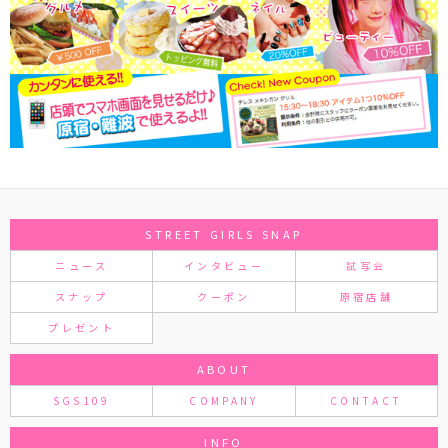
STREET GIRLS SNAP
ニュース
インタビュー
試写会
スナップ
クーポン
原宿店舗
プレゼント
ABOUT
SGS109
COMPANY
CONTACT
INFO