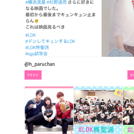
@h_paruchan
PREV
R