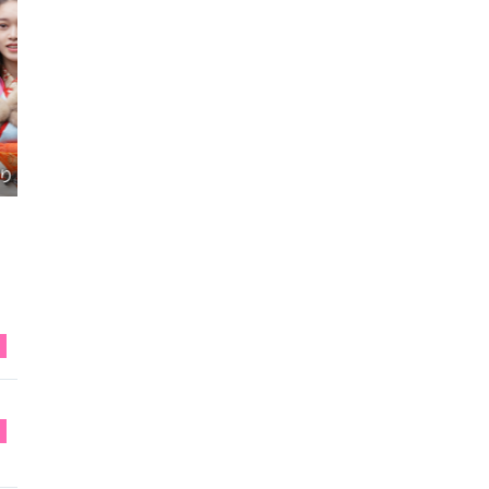
映画『FUNNY BUNNY』試写会へGO
W
W