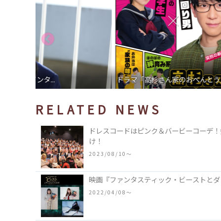
ドラマ「高杉さん家のおべんとう」小山慶一郎...
RELATED NEWS
ドレスコードはピンク＆バービーコーデ！
け！
2023/08/10〜
映画『ファンタスティック・ビーストとダ
2022/04/08〜