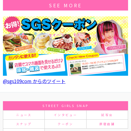
SEE MORE
@sgs109com からのツイート
STREET GIRLS SNAP
ニュース
インタビュー
試写会
スナップ
クーポン
原宿店舗