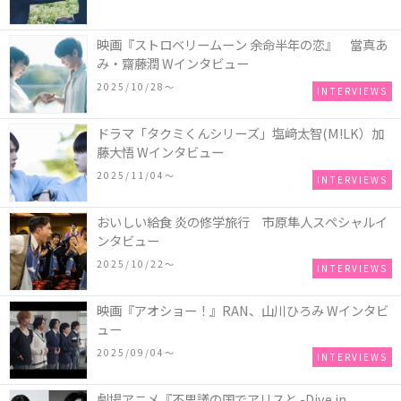
映画『ストロベリームーン 余命半年の恋』 當真あ
み・齋藤潤 Wインタビュー
2025/10/28〜
INTERVIEWS
ドラマ「タクミくんシリーズ」塩﨑太智(M!LK）加
藤大悟 Wインタビュー
2025/11/04〜
INTERVIEWS
おいしい給食 炎の修学旅行 市原隼人スペシャルイ
ンタビュー
2025/10/22〜
INTERVIEWS
映画『アオショー！』RAN、山川ひろみ Wインタビ
ュー
2025/09/04〜
INTERVIEWS
劇場アニメ『不思議の国でアリスと -Dive in