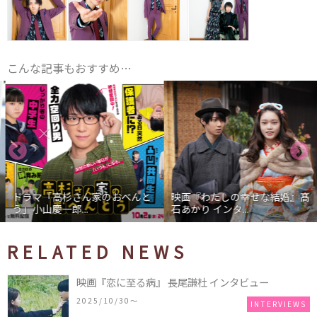
こんな記事もおすすめ…
ドラマ「高杉さん家のおべんと
映画『わたしの幸せな結婚』髙
う」小山慶一郎...
石あかり インタ...
RELATED NEWS
映画『恋に至る病』 長尾謙杜 インタビュー
2025/10/30〜
INTERVIEWS