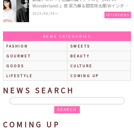
Wonderland-』原 菜乃華＆間宮祥太朗 Wインタビ
ュー
2025/08/29〜
INTERVIEWS
NEWS CATEGORIES
FASHION
SWEETS
GOURMET
BEAUTY
GOODS
CULTURE
LIFESTYLE
COMING UP
NEWS SEARCH
SEARCH
COMING UP