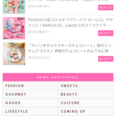
ム!!リップ＆チーク」が新登場
2025/09/29〜
BEAUTY
PLAZAの人気コスメが『パワーパフ ガールズ』デザ
インに！BANILA CO、Lakaなどのメイクアイテム
に、＆honeyやSign+などのヘアアイテム、VTや
2025/08/07〜
BEAUTY
Anuaなどのスキンケアアイテムも♡
「サンリオキャラクターズチョコレート」型のミニ
チュアコスメ♪ 本物のチョコレートのような心安ら
ぐ香りの保湿バームが登場！
2025/07/21〜
BEAUTY
NEWS CATEGORIES
FASHION
SWEETS
GOURMET
BEAUTY
GOODS
CULTURE
LIFESTYLE
COMING UP