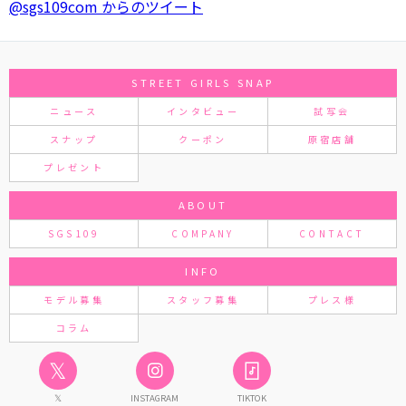
@sgs109com からのツイート
STREET GIRLS SNAP
ニュース
インタビュー
試写会
スナップ
クーポン
原宿店舗
プレゼント
ABOUT
SGS109
COMPANY
CONTACT
INFO
モデル募集
スタッフ募集
プレス様
コラム
𝕏
𝕏
INSTAGRAM
TIKTOK