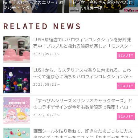
エリー』原
ドラマ「高杉さん家のおべんと
映画『わたしの幸せ
う」小山慶一郎...
石あかり インタ...
RELATED NEWS
LUSH原宿店ではハロウィンコレクションを好評発
売中！プルプルと揺れる質感が楽しい「モンスター
オクトパス」や定番の「ゴースティー」「パンキン
2025/09/11〜
BEAUTY
ナンキン」など♪＜レポ＞
LUSHから、ミステリアスな香りに包まれる、こわ
～くて遊び心に満ちたハロウィンコレクションが新
発売！頭と胴体に分かれたバスアイテムを組み合わ
2025/08/21〜
BEAUTY
せてキャラクターを完成させる新作「モンスター・
マッシュアップ」シリーズなど♪
「すっぴんシリーズ×サンリオキャラクターズ」と
のコラボデザインが今年も数量限定で発売！ハロー
キティ、ポムポムプリン、ポチャッコ、ハンギョド
2025/10/27〜
BEAUTY
ンの4種類♪
画面シールを貼り重ねて、好きなたまごっちにカス
タマイズ！たまごっちコスメに「たまごっち カスタ