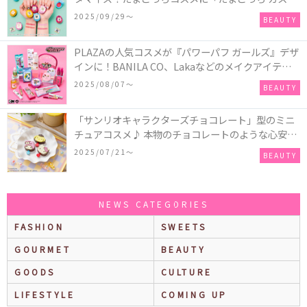
ム!!リップ＆チーク」が新登場
2025/09/29〜
BEAUTY
PLAZAの人気コスメが『パワーパフ ガールズ』デザ
インに！BANILA CO、Lakaなどのメイクアイテム
に、＆honeyやSign+などのヘアアイテム、VTや
2025/08/07〜
BEAUTY
Anuaなどのスキンケアアイテムも♡
「サンリオキャラクターズチョコレート」型のミニ
チュアコスメ♪ 本物のチョコレートのような心安ら
ぐ香りの保湿バームが登場！
2025/07/21〜
BEAUTY
NEWS CATEGORIES
FASHION
SWEETS
GOURMET
BEAUTY
GOODS
CULTURE
LIFESTYLE
COMING UP