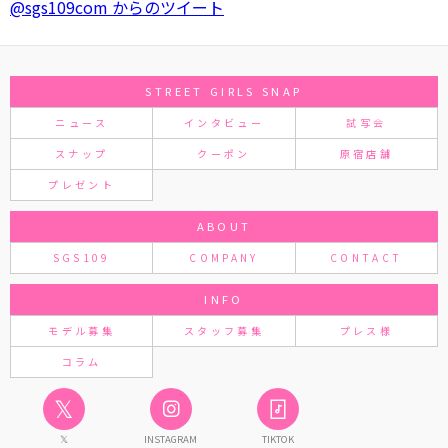
@sgs109com からのツイート
STREET GIRLS SNAP
ニュース
インタビュー
試写会
スナップ
クーポン
原宿店舗
プレゼント
ABOUT
SGS109
COMPANY
CONTACT
INFO
モデル募集
スタッフ募集
プレス様
コラム
𝕏
𝕏
INSTAGRAM
TIKTOK