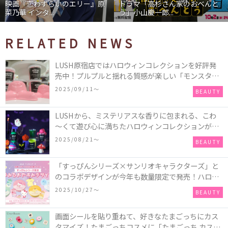
のエリー』原
ドラマ「高杉さん家のおべんと
映画『わたしの幸
う」小山慶一郎...
石あかり インタ...
RELATED NEWS
LUSH原宿店ではハロウィンコレクションを好評発
売中！プルプルと揺れる質感が楽しい「モンスター
オクトパス」や定番の「ゴースティー」「パンキン
2025/09/11〜
BEAUTY
ナンキン」など♪＜レポ＞
LUSHから、ミステリアスな香りに包まれる、こわ
～くて遊び心に満ちたハロウィンコレクションが新
発売！頭と胴体に分かれたバスアイテムを組み合わ
2025/08/21〜
BEAUTY
せてキャラクターを完成させる新作「モンスター・
マッシュアップ」シリーズなど♪
「すっぴんシリーズ×サンリオキャラクターズ」と
のコラボデザインが今年も数量限定で発売！ハロー
キティ、ポムポムプリン、ポチャッコ、ハンギョド
2025/10/27〜
BEAUTY
ンの4種類♪
画面シールを貼り重ねて、好きなたまごっちにカス
タマイズ！たまごっちコスメに「たまごっち カスタ