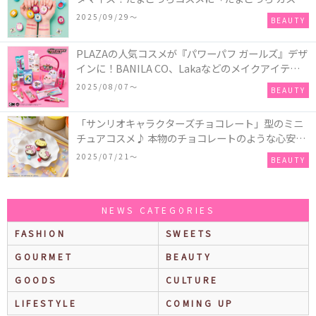
ム!!リップ＆チーク」が新登場
2025/09/29〜
BEAUTY
PLAZAの人気コスメが『パワーパフ ガールズ』デザ
インに！BANILA CO、Lakaなどのメイクアイテム
に、＆honeyやSign+などのヘアアイテム、VTや
2025/08/07〜
BEAUTY
Anuaなどのスキンケアアイテムも♡
「サンリオキャラクターズチョコレート」型のミニ
チュアコスメ♪ 本物のチョコレートのような心安ら
ぐ香りの保湿バームが登場！
2025/07/21〜
BEAUTY
NEWS CATEGORIES
FASHION
SWEETS
GOURMET
BEAUTY
GOODS
CULTURE
LIFESTYLE
COMING UP