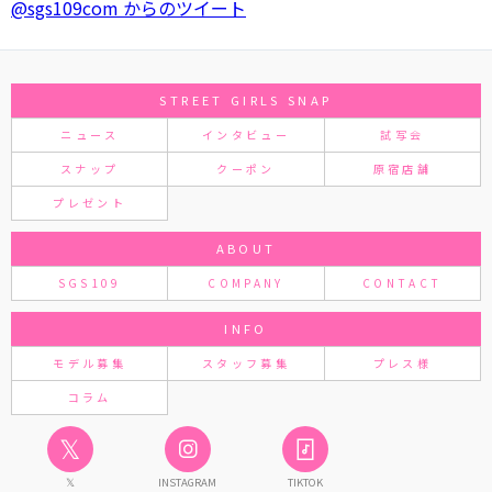
@sgs109com からのツイート
STREET GIRLS SNAP
ニュース
インタビュー
試写会
スナップ
クーポン
原宿店舗
プレゼント
ABOUT
SGS109
COMPANY
CONTACT
INFO
モデル募集
スタッフ募集
プレス様
コラム
𝕏
𝕏
INSTAGRAM
TIKTOK