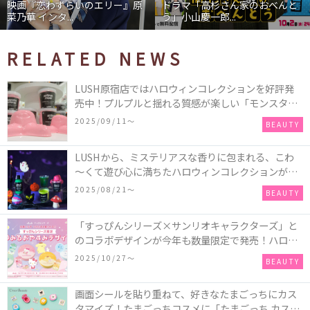
』原
ドラマ「高杉さん家のおべんと
映画『わたしの幸せな結婚
う」小山慶一郎...
石あかり インタ...
RELATED NEWS
LUSH原宿店ではハロウィンコレクションを好評発
売中！プルプルと揺れる質感が楽しい「モンスター
オクトパス」や定番の「ゴースティー」「パンキン
2025/09/11〜
BEAUTY
ナンキン」など♪＜レポ＞
LUSHから、ミステリアスな香りに包まれる、こわ
～くて遊び心に満ちたハロウィンコレクションが新
発売！頭と胴体に分かれたバスアイテムを組み合わ
2025/08/21〜
BEAUTY
せてキャラクターを完成させる新作「モンスター・
マッシュアップ」シリーズなど♪
「すっぴんシリーズ×サンリオキャラクターズ」と
のコラボデザインが今年も数量限定で発売！ハロー
キティ、ポムポムプリン、ポチャッコ、ハンギョド
2025/10/27〜
BEAUTY
ンの4種類♪
画面シールを貼り重ねて、好きなたまごっちにカス
タマイズ！たまごっちコスメに「たまごっち カスタ