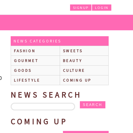
SIGNUP
LOGIN
(ちいかわベビー)』の催事を全国14か所で開催！
NEWS CATEGORIES
FASHION
SWEETS
GOURMET
BEAUTY
GOODS
CULTURE
0
LIFESTYLE
COMING UP
NEWS SEARCH
SEARCH
COMING UP