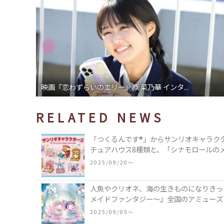
ドラマ「高杉さん家のおべんとう」小山慶一郎...
RELATED NEWS
「つくるんです®」からサンリオキャラク
チュアハウス8種類と、「シナモロールの
類♪
2025/09/20〜
人魚やクリオネ、海の生きものになりきった
メイドファンタジー～』全国のアミューズ
2025/09/05〜