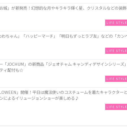
お城」が新発売！幻想的な月やキラキラ輝く星、クリスタルなどの装飾
LIFE STYL
わわちゃん」「ハッピーマーチ」「明日もずっとラブ友」などの「カン
LIFE STYL
ー「JOCHUM」の新商品「ジェオチャム キャンディデザインシリーズ
ティ配付も☆
LIFE STYL
LLOWEEN」開催！平日は魔法使いのコスチュームを着たキャラクター
ンによるイリュージョンショーが楽しめる♪
LIFE STYL