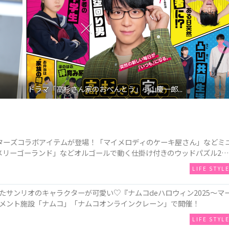
映画『わたしの幸せな結婚』髙石あかり インタ...
ターズコラボアイテムが登場！「マイメロディのケーキ屋さん」などミ
メリーゴーランド」などオルゴールで動く仕掛け付きのウッドパズル2種
LIFE STYL
サンリオのキャラクターが可愛い♡『ナムコdeハロウィン2025～マ
メント施設「ナムコ」「ナムコオンラインクレーン」で開催！
LIFE STYL