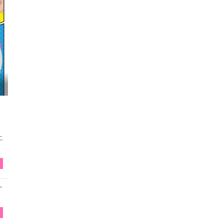
映画『FUNNY BUNNY』試写会へGO
ニ
E
ー
E