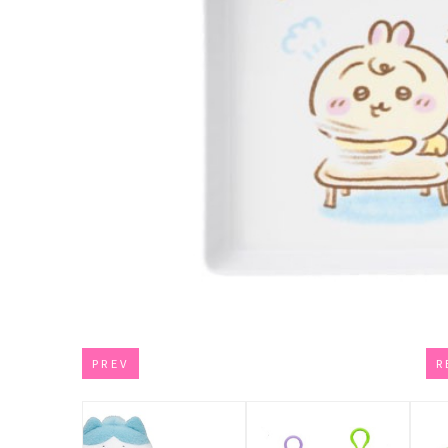
PREV
R