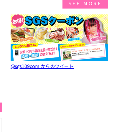
SEE MORE
@sgs109com からのツイート