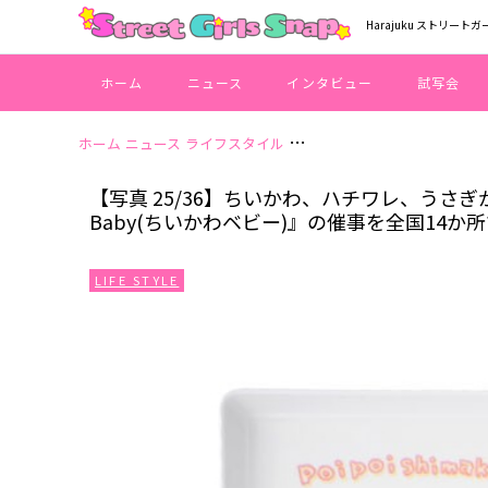
Harajuku ストリートガ
ホーム
ニュース
インタビュー
試写会
ホーム
ニュース
ライフスタイル
【写真 25/36】ちいかわ、ハ
【写真 25/36】ちいかわ、ハチワレ、うさぎ
Baby(ちいかわベビー)』の催事を全国14か
LIFE STYLE