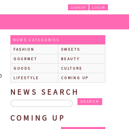
SIGNUP
LOGIN
(ちいかわベビー)』の催事を全国14か所で開催！
NEWS CATEGORIES
FASHION
SWEETS
GOURMET
BEAUTY
GOODS
CULTURE
0
LIFESTYLE
COMING UP
NEWS SEARCH
SEARCH
COMING UP