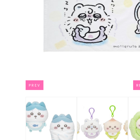
PREV
R