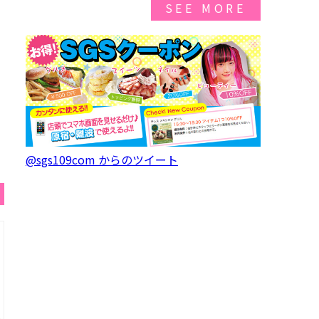
SEE MORE
@sgs109com からのツイート