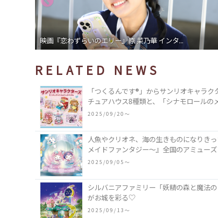
ドラマ「高杉さん家のおべんとう」小山慶一郎...
RELATED NEWS
「つくるんです®」からサンリオキャラク
チュアハウス8種類と、「シナモロールの
類♪
2025/09/20〜
人魚やクリオネ、海の生きものになりきった
メイドファンタジー～』全国のアミューズ
2025/09/05〜
シルバニアファミリー「妖精の森と魔法の
がお城を彩る♡
2025/09/13〜