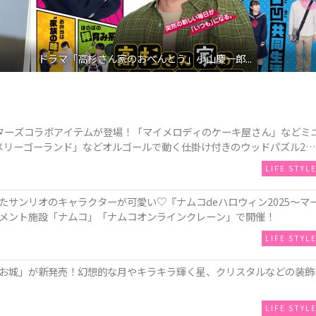
映画『わたしの幸せな結婚』髙石あかり インタ...
ターズコラボアイテムが登場！「マイメロディのケーキ屋さん」などミ
メリーゴーランド」などオルゴールで動く仕掛け付きのウッドパズル2種
LIFE STYL
サンリオのキャラクターが可愛い♡『ナムコdeハロウィン2025～マ
メント施設「ナムコ」「ナムコオンラインクレーン」で開催！
LIFE STYL
お城」が新発売！幻想的な月やキラキラ輝く星、クリスタルなどの装飾
LIFE STYL