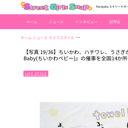
Harajuku ストリートガ
ホーム
ニュース
インタビュー
試写会
ホーム
ニュース
ライフスタイル
【写真 19/36】ちいかわ、ハ
【写真 19/36】ちいかわ、ハチワレ、うさぎ
Baby(ちいかわベビー)』の催事を全国14か
LIFE STYLE