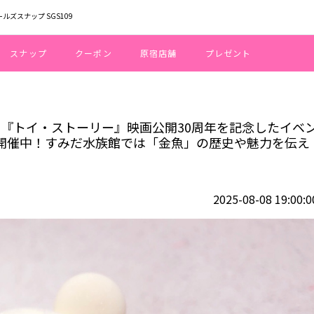
ールズスナップ SGS109
スナップ
クーポン
原宿店舗
プレゼント
イツリータウン®にて『トイ・ストーリー』映画公開30周年を記念したイベン
にて『トイ・ストーリー』映画公開30周年を記念したイベ
開催中！すみだ水族館では「金魚」の歴史や魅力を伝え
2025-08-08 19:00:0