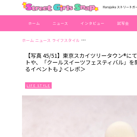
Harajuku ストリートガ
ホーム
ニュース
インタビュー
試写会
ホーム
ニュース
ライフスタイル
【写真 45/51】東京スカ
【写真 45/51】東京スカイツリータウン®
トや、「クールスイーツフェスティバル」を
るイベントも♪＜レポ＞
LIFE STYLE