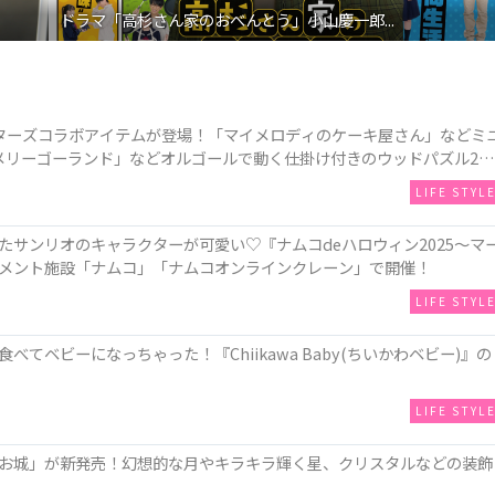
ドラマ「高杉さん家のおべんとう」小山慶一郎...
ターズコラボアイテムが登場！「マイメロディのケーキ屋さん」などミ
メリーゴーランド」などオルゴールで動く仕掛け付きのウッドパズル2種
LIFE STYL
サンリオのキャラクターが可愛い♡『ナムコdeハロウィン2025～マ
メント施設「ナムコ」「ナムコオンラインクレーン」で開催！
LIFE STYL
てベビーになっちゃった！『Chiikawa Baby(ちいかわベビー)』の
LIFE STYL
お城」が新発売！幻想的な月やキラキラ輝く星、クリスタルなどの装飾