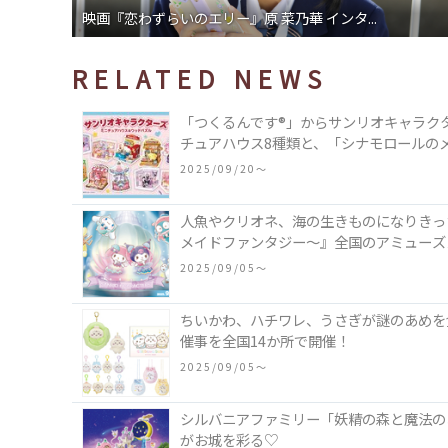
映画『恋わずらいのエリー』原 菜乃華 インタ...
RELATED NEWS
「つくるんです®」からサンリオキャラク
チュアハウス8種類と、「シナモロールの
類♪
2025/09/20〜
人魚やクリオネ、海の生きものになりきった
メイドファンタジー～』全国のアミューズ
2025/09/05〜
ちいかわ、ハチワレ、うさぎが謎のあめを食べ
催事を全国14か所で開催！
2025/09/05〜
シルバニアファミリー「妖精の森と魔法の
がお城を彩る♡