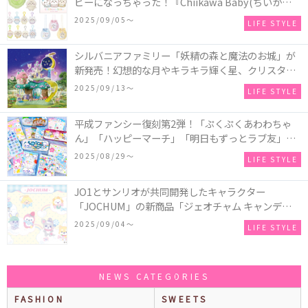
ビーになっちゃった！『Chiikawa Baby(ちいかわベ
ビー)』の催事を全国14か所で開催！
2025/09/05〜
LIFE STYLE
シルバニアファミリー「妖精の森と魔法のお城」が
新発売！幻想的な月やキラキラ輝く星、クリスタル
などの装飾がお城を彩る♡
2025/09/13〜
LIFE STYLE
平成ファンシー復刻第2弾！「ぷくぷくあわわちゃ
ん」「ハッピーマーチ」「明日もずっとラブ友」な
どの「カンペンケース」や「遊べるメモ帳」が発売
2025/08/29〜
LIFE STYLE
♪
JO1とサンリオが共同開発したキャラクター
「JOCHUM」の新商品「ジェオチャム キャンディデ
ザインシリーズ」が発売！一部店舗限定で特別装飾
2025/09/04〜
LIFE STYLE
やノベルティ配付も☆
NEWS CATEGORIES
FASHION
SWEETS