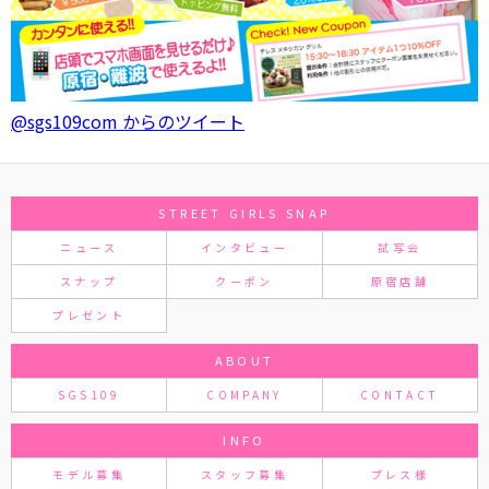
@sgs109com からのツイート
STREET GIRLS SNAP
ニュース
インタビュー
試写会
スナップ
クーポン
原宿店舗
プレゼント
ABOUT
SGS109
COMPANY
CONTACT
INFO
モデル募集
スタッフ募集
プレス様