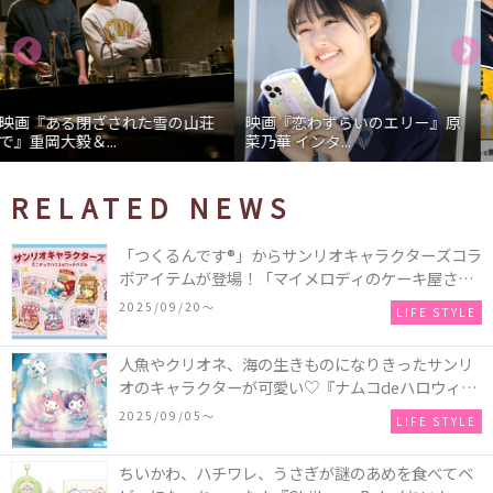
映画『恋わずらいのエリー』原
ドラマ「高杉さん家のおべんと
菜乃華 インタ...
う」小山慶一郎...
RELATED NEWS
「つくるんです®」からサンリオキャラクターズコラ
ボアイテムが登場！「マイメロディのケーキ屋さ
ん」などミニチュアハウス8種類と、「シナモロール
2025/09/20〜
LIFE STYLE
のメリーゴーランド」などオルゴールで動く仕掛け
付きのウッドパズル2種類♪
人魚やクリオネ、海の生きものになりきったサンリ
オのキャラクターが可愛い♡『ナムコdeハロウィン
2025～マーメイドファンタジー～』全国のアミュー
2025/09/05〜
LIFE STYLE
ズメント施設「ナムコ」「ナムコオンラインクレー
ン」で開催！
ちいかわ、ハチワレ、うさぎが謎のあめを食べてベ