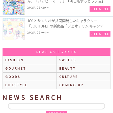
ん」「ハッピーマーチ」「明日もずっとラブ友」な
どの「カンペンケース」や「遊べるメモ帳」が発売
2025/08/29〜
LIFE STYLE
♪
JO1とサンリオが共同開発したキャラクター
「JOCHUM」の新商品「ジェオチャム キャンディデ
ザインシリーズ」が発売！一部店舗限定で特別装飾
2025/09/04〜
LIFE STYLE
やノベルティ配付も☆
NEWS CATEGORIES
FASHION
SWEETS
GOURMET
BEAUTY
GOODS
CULTURE
LIFESTYLE
COMING UP
NEWS SEARCH