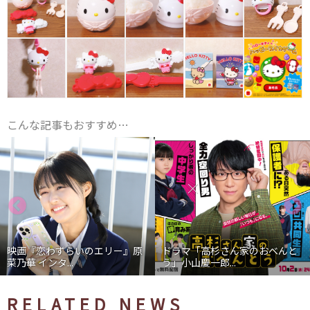
こんな記事もおすすめ…
原
ドラマ「高杉さん家のおべんと
映画『わたしの幸せな結婚』
う」小山慶一郎...
石あかり インタ...
RELATED NEWS