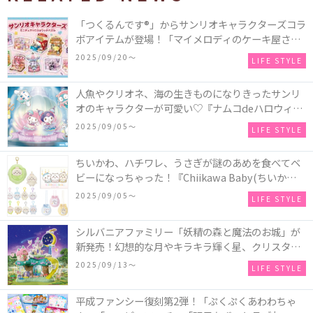
「つくるんです®」からサンリオキャラクターズコラ
ボアイテムが登場！「マイメロディのケーキ屋さ
ん」などミニチュアハウス8種類と、「シナモロール
2025/09/20〜
LIFE STYLE
のメリーゴーランド」などオルゴールで動く仕掛け
付きのウッドパズル2種類♪
人魚やクリオネ、海の生きものになりきったサンリ
オのキャラクターが可愛い♡『ナムコdeハロウィン
2025～マーメイドファンタジー～』全国のアミュー
2025/09/05〜
LIFE STYLE
ズメント施設「ナムコ」「ナムコオンラインクレー
ン」で開催！
ちいかわ、ハチワレ、うさぎが謎のあめを食べてベ
ビーになっちゃった！『Chiikawa Baby(ちいかわベ
ビー)』の催事を全国14か所で開催！
2025/09/05〜
LIFE STYLE
シルバニアファミリー「妖精の森と魔法のお城」が
新発売！幻想的な月やキラキラ輝く星、クリスタル
などの装飾がお城を彩る♡
2025/09/13〜
LIFE STYLE
平成ファンシー復刻第2弾！「ぷくぷくあわわちゃ