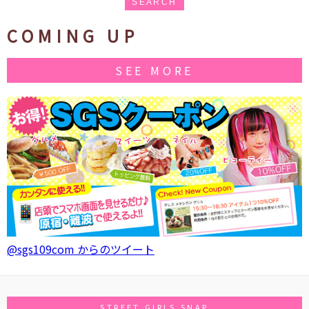
SEARCH
COMING UP
SEE MORE
@sgs109com からのツイート
STREET GIRLS SNAP