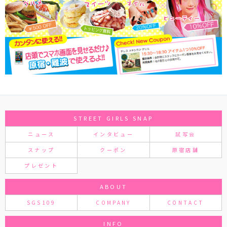
STREET GIRLS SNAP
ニュース
インタビュー
試写会
スナップ
クーポン
原宿店舗
プレゼント
ABOUT
SGS109
COMPANY
CONTACT
INFO