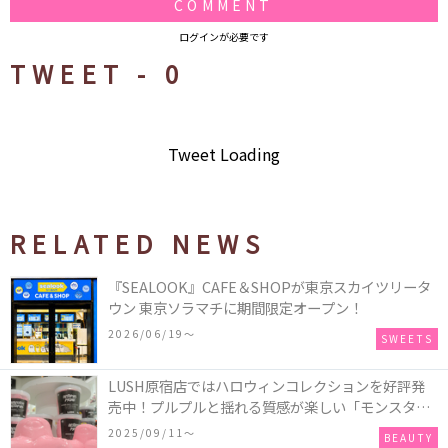
COMMENT
ログインが必要です
TWEET -
0
Tweet Loading
RELATED NEWS
『SEALOOK』CAFE＆SHOPが東京スカイツリータ
ウン 東京ソラマチに期間限定オープン！
2026/06/19〜
SWEETS
LUSH原宿店ではハロウィンコレクションを好評発
売中！プルプルと揺れる質感が楽しい「モンスター
オクトパス」や定番の「ゴースティー」「パンキン
2025/09/11〜
BEAUTY