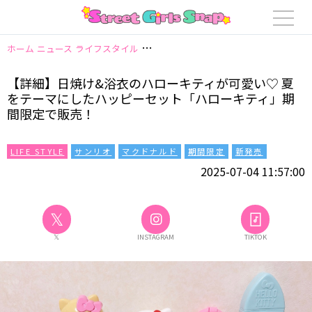
ホーム
ニュース
ライフスタイル
【詳細】日焼け&浴衣のハローキティが可
【詳細】日焼け&浴衣のハローキティが可愛い♡ 夏
をテーマにしたハッピーセット「ハローキティ」期
間限定で販売！
LIFE STYLE
サンリオ
マクドナルド
期間限定
新発売
2025-07-04 11:57:00
𝕏
𝕏
INSTAGRAM
TIKTOK