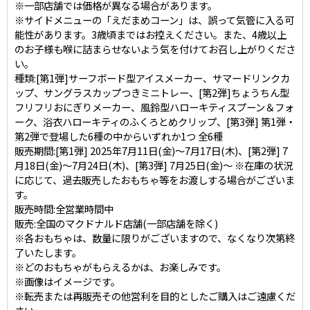
※一部店舗では価格が異なる場合があります。
※サイドメニューの「えだまめコーン」は、誤って気管に入る可
能性があります。3歳頃まではお控えください。また、4歳以上
のお子様も喉に詰まらせないよう気を付けてお召し上がりくださ
い。
種類:[第1弾]サーフボード型アイスメーカー、サマードリンクカ
ップ、サングラスカップつきミニトレー、[第2弾]ちょうちん型
フリフリおにぎりメーカー、風鈴型ハローキティスプーン＆フォ
ーク、浴衣ハローキティのふくろとめクリップ、[第3弾] 第1弾・
第2弾で登場した6種の中からいずれか1つ 全6種
販売期間:[第1弾] 2025年7月11日(金)～7月17日(木)、[第2弾] 7
月18日(金)～7月24日(木)、[第3弾] 7月25日(金)～ ※在庫の状況
に応じて、過去販売したおもちゃ等をお渡しする場合がございま
す。
販売時間:全営業時間中
販売:全国のマクドナルド店舗(一部店舗を除く)
※各おもちゃは、数量に限りがございますので、なくなり次第終
了いたします。
※どのおもちゃがもらえるかは、お楽しみです。
※画像はイメージです。
※転売または再販売その他営利を目的としたご購入はご遠慮くだ