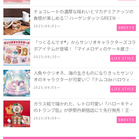
ナンキン」など♪＜レポ＞
チョコレートの濃厚な味わいとマカデミアナッツの
食感が楽しめる♡ ハーゲンダッツ GREEN
CRAFT(グリーンクラフト) ミニカップ『チョコレー
2025/09/02〜
SWEETS
ト＆マカデミア』が新発売
「つくるんです®」からサンリオキャラクターズコラ
ボアイテムが登場！「マイメロディのケーキ屋さ
ん」などミニチュアハウス8種類と、「シナモロール
2025/09/20〜
LIFE STYLE
のメリーゴーランド」などオルゴールで動く仕掛け
付きのウッドパズル2種類♪
人魚やクリオネ、海の生きものになりきったサンリ
オのキャラクターが可愛い♡『ナムコdeハロウィン
2025～マーメイドファンタジー～』全国のアミュー
2025/09/05〜
LIFE STYLE
ズメント施設「ナムコ」「ナムコオンラインクレー
ン」で開催！
ガラス絵で描かれた、レトロ可愛い『ハローキティ
のトランプ缶』が伊勢丹新宿店にて先行発売！王冠
キティのフィギュア、キティトランプのステッカー
2025/09/09〜
SWEETS
付き♡