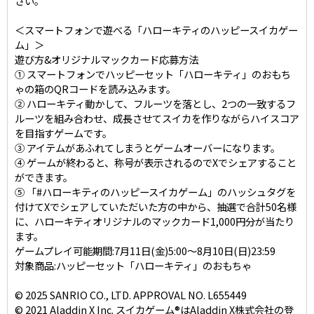
さい。
＜スマートフォンで遊べる「ハローキティのハッピースイカゲー
ム」＞
遊び方&オリジナルマックカード応募方法
① スマートフォンでハッピーセット「ハローキティ」のおもち
ゃの箱のQRコードを読み込みます。
② ハローキティ動かして、フルーツを落とし、2つの一致するフ
ルーツを組み合わせ、成長させてスイカを作りながらハイスコア
を目指すゲームです。
③ アイテムがあふれてしまうとゲームオーバーになります。
④ ゲームが終わると、称号が表示されるのでXでシェアすること
ができます。
⑤ 「#ハローキティのハッピースイカゲーム」のハッシュタグを
付けてXでシェアしていただいた方の中から、抽選で合計50名様
に、ハローキティオリジナルのマックカード1,000円分が当たり
ます。
ゲームプレイ可能期間:7月11日(金)5:00～8月10日(日)23:59
対象商品:ハッピーセット「ハローキティ」のおもちゃ
© 2025 SANRIO CO., LTD. APPROVAL NO. L655449
© 2021 Aladdin X Inc. スイカゲーム®はAladdin X株式会社の登