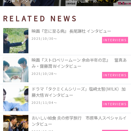
菜乃華 インタ...
う」小山慶一郎...
RELATED NEWS
映画『恋に至る病』 長尾謙杜 インタビュー
2025/10/30〜
INTERVIEWS
映画『ストロベリームーン 余命半年の恋』 當真あ
み・齋藤潤 Wインタビュー
2025/10/28〜
INTERVIEWS
ドラマ「タクミくんシリーズ」塩﨑太智(M!LK）加
藤大悟 Wインタビュー
2025/11/04〜
INTERVIEWS
おいしい給食 炎の修学旅行 市原隼人スペシャルイ
ンタビュー