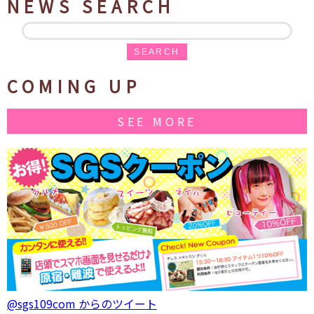
NEWS SEARCH
SEARCH
COMING UP
SEE MORE
@sgs109com からのツイート