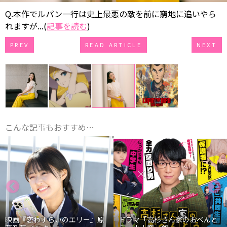
Q.本作でルパン一行は史上最悪の敵を前に窮地に追いやら
れますが...(
記事を読む
)
PREV
READ ARTICLE
NEXT
こんな記事もおすすめ…
映画『恋わずらいのエリー』原
ドラマ「高杉さん家のおべんと