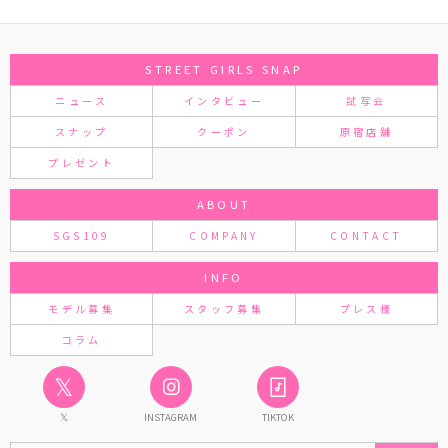
STREET GIRLS SNAP
ニュース
インタビュー
試写会
スナップ
クーポン
原宿店舗
プレゼント
ABOUT
SGS109
COMPANY
CONTACT
INFO
モデル募集
スタッフ募集
プレス様
コラム
𝕏
𝕏
INSTAGRAM
TIKTOK