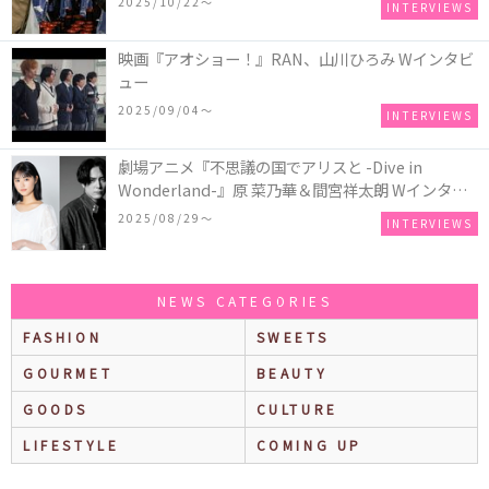
2025/10/22〜
INTERVIEWS
映画『アオショー！』RAN、山川ひろみ Wインタビ
ュー
2025/09/04〜
INTERVIEWS
劇場アニメ『不思議の国でアリスと -Dive in
Wonderland-』原 菜乃華＆間宮祥太朗 Wインタビ
ュー
2025/08/29〜
INTERVIEWS
NEWS CATEGORIES
FASHION
SWEETS
GOURMET
BEAUTY
GOODS
CULTURE
LIFESTYLE
COMING UP