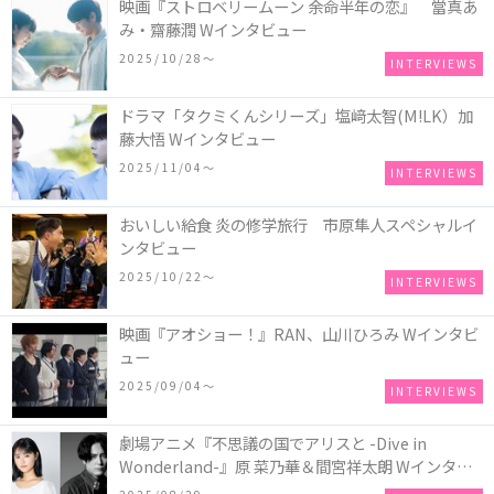
映画『ストロベリームーン 余命半年の恋』 當真あ
み・齋藤潤 Wインタビュー
2025/10/28〜
INTERVIEWS
ドラマ「タクミくんシリーズ」塩﨑太智(M!LK）加
藤大悟 Wインタビュー
2025/11/04〜
INTERVIEWS
おいしい給食 炎の修学旅行 市原隼人スペシャルイ
ンタビュー
2025/10/22〜
INTERVIEWS
映画『アオショー！』RAN、山川ひろみ Wインタビ
ュー
2025/09/04〜
INTERVIEWS
劇場アニメ『不思議の国でアリスと -Dive in
Wonderland-』原 菜乃華＆間宮祥太朗 Wインタビ
ュー