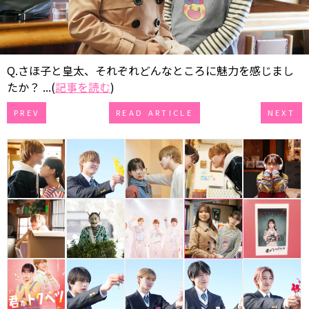
Q.さほ子と皇太、それぞれどんなところに魅力を感じまし
たか？ ...(
記事を読む
)
PREV
READ ARTICLE
NEXT