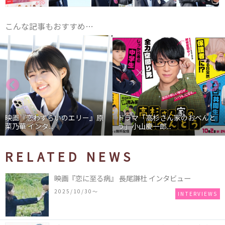
こんな記事もおすすめ…
映画『恋わずらいのエリー』原
ドラマ「高杉さん家のおべんと
菜乃華 インタ...
う」小山慶一郎...
RELATED NEWS
映画『恋に至る病』 長尾謙杜 インタビュー
2025/10/30〜
INTERVIEWS