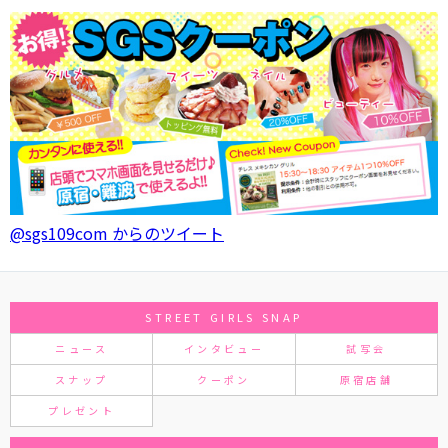
@sgs109com からのツイート
STREET GIRLS SNAP
ニュース
インタビュー
試写会
スナップ
クーポン
原宿店舗
プレゼント