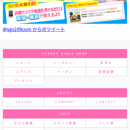
@sgs109com からのツイート
STREET GIRLS SNAP
ニュース
インタビュー
試写会
スナップ
クーポン
原宿店舗
プレゼント
ABOUT
SGS109
COMPANY
CONTACT
INFO
モデル募集
スタッフ募集
プレス様