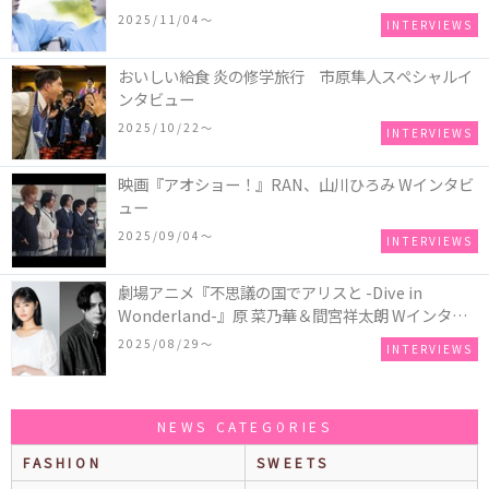
2025/11/04〜
INTERVIEWS
おいしい給食 炎の修学旅行 市原隼人スペシャルイ
ンタビュー
2025/10/22〜
INTERVIEWS
映画『アオショー！』RAN、山川ひろみ Wインタビ
ュー
2025/09/04〜
INTERVIEWS
劇場アニメ『不思議の国でアリスと -Dive in
Wonderland-』原 菜乃華＆間宮祥太朗 Wインタビ
ュー
2025/08/29〜
INTERVIEWS
NEWS CATEGORIES
FASHION
SWEETS