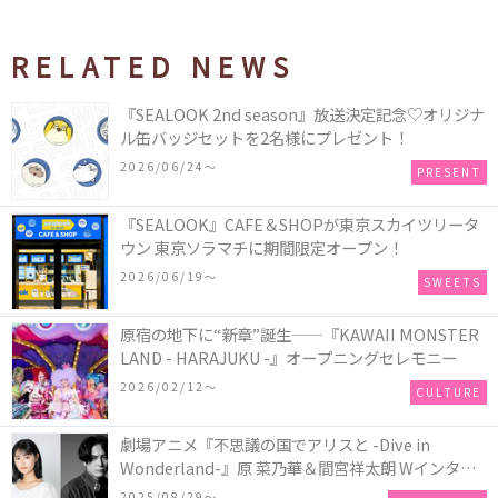
RELATED NEWS
『SEALOOK 2nd season』放送決定記念♡オリジナ
ル缶バッジセットを2名様にプレゼント！
2026/06/24〜
PRESENT
『SEALOOK』CAFE＆SHOPが東京スカイツリータ
ウン 東京ソラマチに期間限定オープン！
2026/06/19〜
SWEETS
原宿の地下に“新章”誕生――『KAWAII MONSTER
LAND - HARAJUKU -』オープニングセレモニー
2026/02/12〜
CULTURE
劇場アニメ『不思議の国でアリスと -Dive in
Wonderland-』原 菜乃華＆間宮祥太朗 Wインタビ
ュー
2025/08/29〜