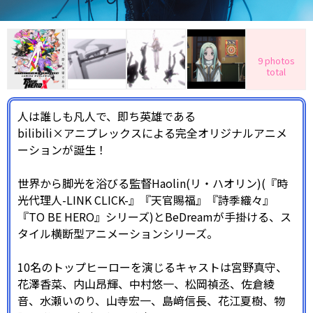
9 photos
total
人は誰しも凡人で、即ち英雄である――
bilibili×アニプレックスによる完全オリジナルアニメ
ーションが誕生！
世界から脚光を浴びる監督Haolin(リ・ハオリン)(『時
光代理人-LINK CLICK-』『天官賜福』『詩季織々』
『TO BE HERO』シリーズ)とBeDreamが手掛ける、ス
タイル横断型アニメーションシリーズ。
10名のトップヒーローを演じるキャストは宮野真守、
花澤香菜、内山昂輝、中村悠一、松岡禎丞、佐倉綾
音、水瀬いのり、山寺宏一、島﨑信長、花江夏樹、物