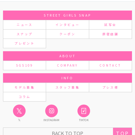
STREET GIRLS SNAP
ニュース
インタビュー
試写会
スナップ
クーポン
原宿店舗
プレゼント
ABOUT
SGS109
COMPANY
CONTACT
INFO
モデル募集
スタッフ募集
プレス様
コラム
𝕏
𝕏
INSTAGRAM
TIKTOK
BACK TO TOP
TOP