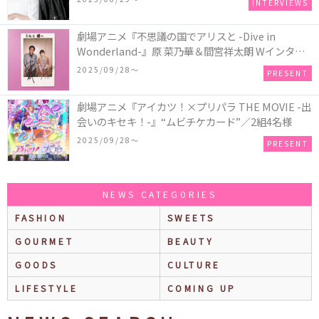
INTERVIEWS
劇場アニメ『不思議の国でアリスと -Dive in
Wonderland-』原 菜乃華＆間宮祥太朗 Wインタビ
ュー記念 “直筆サイン入りチェキ”／1名様
2025/09/28〜
PRESENT
劇場アニメ『アイカツ！×プリパラ THE MOVIE -出
会いのキセキ！-』“ムビチケカード”／2組4名様
2025/09/28〜
PRESENT
NEWS CATEGORIES
FASHION
SWEETS
GOURMET
BEAUTY
GOODS
CULTURE
LIFESTYLE
COMING UP