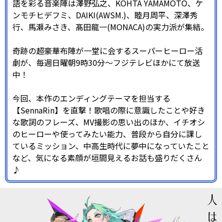
語を彩る音楽陣は澤野弘之、KOHTA YAMAMOTO、ケ
ンモチヒデフミ、DAIKI(AWSM.)、睦月周平、深澤秀
行、馬瀬みさき、髙田龍一(MONACA)の実力派が集結。
奇跡の超豪華布陣が一堂に会するスーパーヒーロー活
劇が、毎週日曜朝9時30分〜フジテレビほかにて放送
中！
今回、本作のエンディングテーマを担当する
【SennaRin】を直撃！歌唱の際に意識したことや好き
な歌詞のフレーズ、MV撮影の思い出のほか、イチオシ
のヒーローや使ってみたい能力、普段から自分に課し
ているミッション、中高生時代に夢中になっていたこと
など、気になる素顔が垣間見えるお話も盛りだくさん
♪