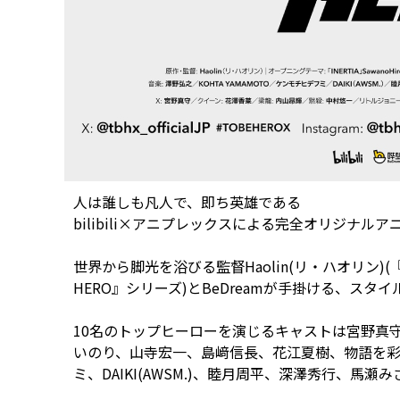
人は誰しも凡人で、即ち英雄である――
bilibili×アニプレックスによる完全オリジナル
世界から脚光を浴びる監督Haolin(リ・ハオリン)(『
HERO』シリーズ)とBeDreamが手掛ける、ス
10名のトップヒーローを演じるキャストは宮野真
いのり、山寺宏一、島﨑信長、花江夏樹、物語を彩る音
ミ、DAIKI(AWSM.)、睦月周平、深澤秀行、馬瀬