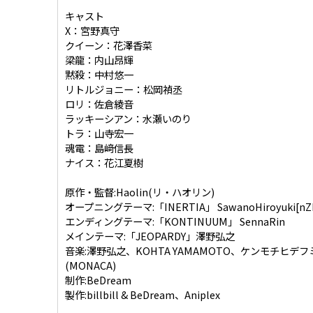
キャスト
X：宮野真守
クイーン：花澤香菜
梁龍：内山昂輝
黙殺：中村悠一
リトルジョニー：松岡禎丞
ロリ：佐倉綾音
ラッキーシアン：水瀬いのり
トラ：山寺宏一
魂電：島﨑信長
ナイス：花江夏樹
原作・監督:Haolin(リ・ハオリン)
オープニングテーマ:「INERTIA」 SawanoHiroyuki[nZk
エンディングテーマ:「KONTINUUM」 SennaRin
メインテーマ:「JEOPARDY」澤野弘之
音楽:澤野弘之、KOHTA YAMAMOTO、ケンモチヒデフ
(MONACA)
制作:BeDream
製作:billbill & BeDream、Aniplex