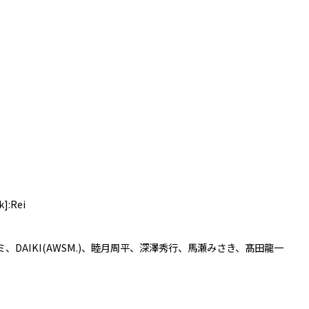
]:Rei
ミ、DAIKI(AWSM.)、睦月周平、深澤秀行、馬瀬みさき、髙田龍一