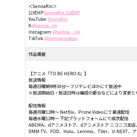
＜SennaRin＞
公式HP:
SennaRin 公式HP
YouTube:
SennaRin
X:
@senna_rin
Instagram:
@senna__rin
TikTok:
@sennarindesu
作品概要
【アニメ『TO BE HERO X』】
放送情報
毎週日曜朝9時30分〜フジテレビほかにて放送中
※放送開始日・放送日時は編成の都合などにより変更と
配信情報
毎週月曜12時〜 Netflix、Prime Videoにて最速配信
毎週水曜12時〜 下記プラットフォームにて順次配信
ABEMA、dアニメストア、dアニメストア ニコニコ支店、dアニ
DMM TV、FOD、Hulu、Lemino、TVer、U-NE