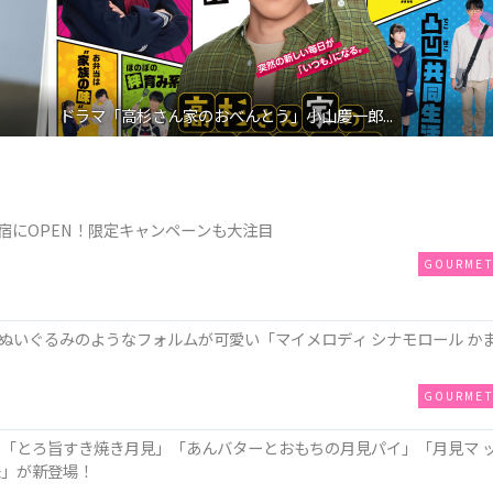
ドラマ「高杉さん家のおべんとう」小山慶一郎...
が原宿にOPEN！限定キャンペーンも大注目
GOURME
ぬいぐるみのようなフォルムが可愛い「マイメロディ シナモロール か
GOURME
に「とろ旨すき焼き月見」「あんバターとおもちの月見パイ」「月見マ 
味」が新登場！