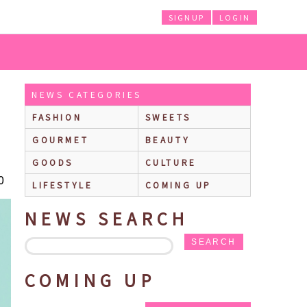
SIGNUP
LOGIN
ングーカフェ」が東京ソラマチ®に期間限定でオープン！
NEWS CATEGORIES
FASHION
SWEETS
GOURMET
BEAUTY
GOODS
CULTURE
0
LIFESTYLE
COMING UP
NEWS SEARCH
SEARCH
COMING UP