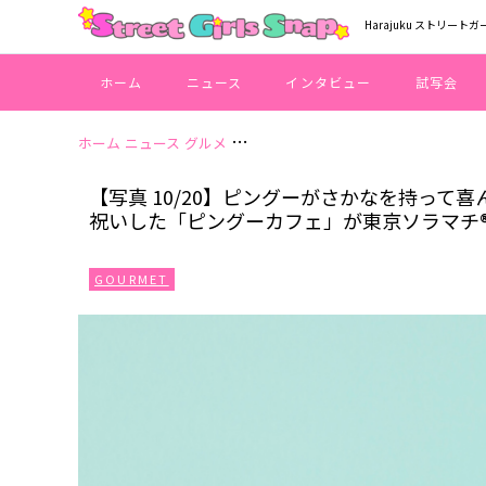
Harajuku ストリートガ
ホーム
ニュース
インタビュー
試写会
ホーム
ニュース
グルメ
【写真 10/20】ピングーがさかなを
【写真 10/20】ピングーがさかなを持って
祝いした「ピングーカフェ」が東京ソラマチ
GOURMET