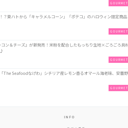
GOURME
！？東ハトから「キャラメルコーン」「ポテコ」のハロウィン限定商品
GOURME
ZAベーコン＆チーズ』が新発売！米粉を配合したもっちり生地×ごろごろ具
♪
GOURME
The Seafoodなげわ」シチリア産レモン香るオマール海老味、安曇野
GOURME
INFO