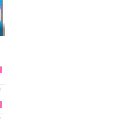
映画『わたしの幸せな結婚』髙石あかり インタ...
T
ま
T
ッ