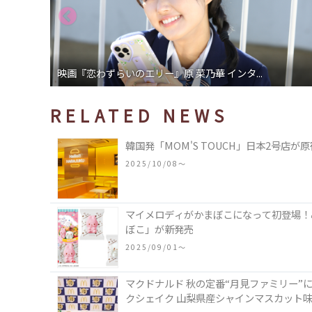
映画『恋わずらいのエリー』原 菜乃華 インタ...
RELATED NEWS
韓国発「MOM'S TOUCH」日本2号店
2025/10/08〜
マイメロディがかまぼこになって初登場！
ぼこ」が新発売
2025/09/01〜
マクドナルド 秋の定番“月見ファミリー”
クシェイク 山梨県産シャインマスカット