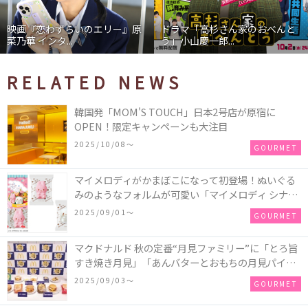
映画『恋わずらいのエリー』原
ドラマ「高杉さん家のおべんと
菜乃華 インタ...
う」小山慶一郎...
RELATED NEWS
韓国発「MOM'S TOUCH」日本2号店が原宿に
OPEN！限定キャンペーンも大注目
2025/10/08〜
GOURMET
マイメロディがかまぼこになって初登場！ぬいぐる
みのようなフォルムが可愛い「マイメロディ シナモ
ロール かまぼこ」が新発売
2025/09/01〜
GOURMET
マクドナルド 秋の定番“月見ファミリー”に「とろ旨
すき焼き月見」「あんバターとおもちの月見パイ」
「月見マ ックシェイク 山梨県産シャインマスカット
2025/09/03〜
GOURMET
味」が新登場！