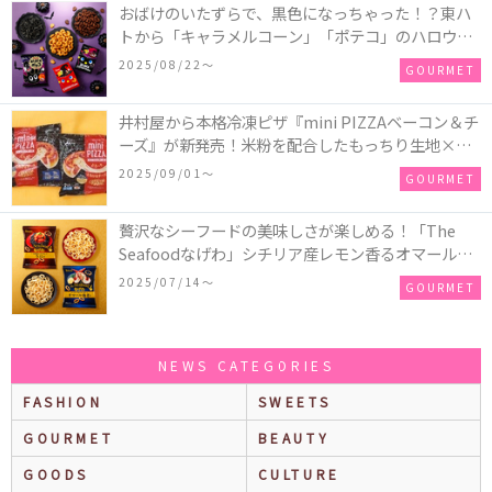
おばけのいたずらで、黒色になっちゃった！？東ハ
トから「キャラメルコーン」「ポテコ」のハロウィ
ン限定商品が新発売♪
2025/08/22〜
GOURMET
井村屋から本格冷凍ピザ『mini PIZZAベーコン＆チ
ーズ』が新発売！米粉を配合したもっちり生地×ご
ろごろ具材×とろけるチーズで満足感たっぷりのピ
2025/09/01〜
GOURMET
ザ♪
贅沢なシーフードの美味しさが楽しめる！「The
Seafoodなげわ」シチリア産レモン香るオマール海
老味、安曇野産わさび香るうに味が期間限定で新発
2025/07/14〜
GOURMET
売
NEWS CATEGORIES
FASHION
SWEETS
GOURMET
BEAUTY
GOODS
CULTURE