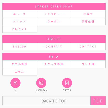
STREET GIRLS SNAP
ニュース
インタビュー
試写会
スナップ
クーポン
原宿店舗
プレゼント
ABOUT
SGS109
COMPANY
CONTACT
INFO
モデル募集
スタッフ募集
プレス様
コラム
𝕏
𝕏
INSTAGRAM
TIKTOK
BACK TO TOP
TOP