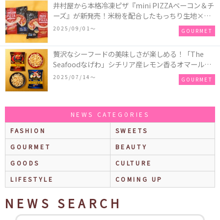
井村屋から本格冷凍ピザ『mini PIZZAベーコン＆チ
ーズ』が新発売！米粉を配合したもっちり生地×ご
ろごろ具材×とろけるチーズで満足感たっぷりのピ
2025/09/01〜
GOURMET
ザ♪
贅沢なシーフードの美味しさが楽しめる！「The
Seafoodなげわ」シチリア産レモン香るオマール海
老味、安曇野産わさび香るうに味が期間限定で新発
2025/07/14〜
GOURMET
売
NEWS CATEGORIES
FASHION
SWEETS
GOURMET
BEAUTY
GOODS
CULTURE
LIFESTYLE
COMING UP
NEWS SEARCH