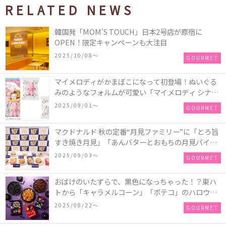
RELATED NEWS
韓国発「MOM'S TOUCH」日本2号店が原宿に
OPEN！限定キャンペーンも大注目
2025/10/08〜
GOURMET
マイメロディがかまぼこになって初登場！ぬいぐる
みのようなフォルムが可愛い「マイメロディ シナモ
ロール かまぼこ」が新発売
2025/09/01〜
GOURMET
マクドナルド 秋の定番“月見ファミリー”に「とろ旨
すき焼き月見」「あんバターとおもちの月見パイ」
「月見マ ックシェイク 山梨県産シャインマスカット
2025/09/03〜
GOURMET
味」が新登場！
おばけのいたずらで、黒色になっちゃった！？東ハ
トから「キャラメルコーン」「ポテコ」のハロウィ
ン限定商品が新発売♪
2025/08/22〜
GOURMET