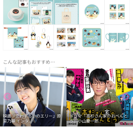
こんな記事もおすすめ…
映画『恋わずらいのエリー』原
ドラマ「高杉さん家のおべんと
菜乃華 インタ...
う」小山慶一郎...