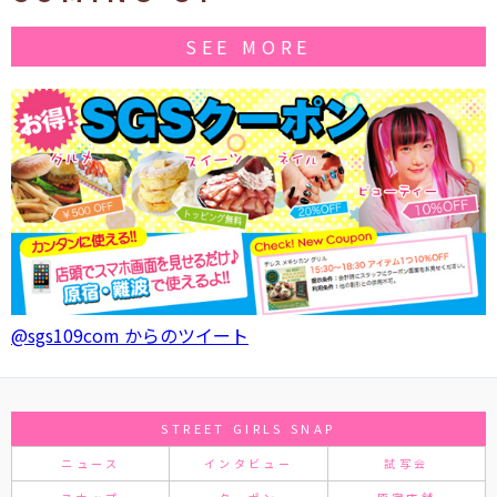
SEE MORE
@sgs109com からのツイート
STREET GIRLS SNAP
ニュース
インタビュー
試写会