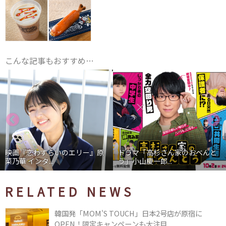
こんな記事もおすすめ…
映画『恋わずらいのエリー』原
ドラマ「高杉さん家のおべんと
菜乃華 インタ...
う」小山慶一郎...
RELATED NEWS
韓国発「MOM'S TOUCH」日本2号店が原宿に
OPEN！限定キャンペーンも大注目