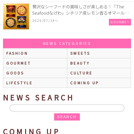
贅沢なシーフードの美味しさが楽しめる！「The
Seafoodなげわ」シチリア産レモン香るオマール海
老味、安曇野産わさび香るうに味が期間限定で新発
2025/07/14〜
GOURMET
売
NEWS CATEGORIES
FASHION
SWEETS
GOURMET
BEAUTY
GOODS
CULTURE
LIFESTYLE
COMING UP
NEWS SEARCH
SEARCH
COMING UP