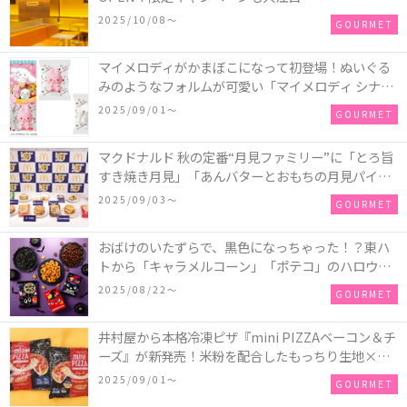
2025/10/08〜
GOURMET
マイメロディがかまぼこになって初登場！ぬいぐる
みのようなフォルムが可愛い「マイメロディ シナモ
ロール かまぼこ」が新発売
2025/09/01〜
GOURMET
マクドナルド 秋の定番“月見ファミリー”に「とろ旨
すき焼き月見」「あんバターとおもちの月見パイ」
「月見マ ックシェイク 山梨県産シャインマスカット
2025/09/03〜
GOURMET
味」が新登場！
おばけのいたずらで、黒色になっちゃった！？東ハ
トから「キャラメルコーン」「ポテコ」のハロウィ
ン限定商品が新発売♪
2025/08/22〜
GOURMET
井村屋から本格冷凍ピザ『mini PIZZAベーコン＆チ
ーズ』が新発売！米粉を配合したもっちり生地×ご
ろごろ具材×とろけるチーズで満足感たっぷりのピ
2025/09/01〜
GOURMET
ザ♪