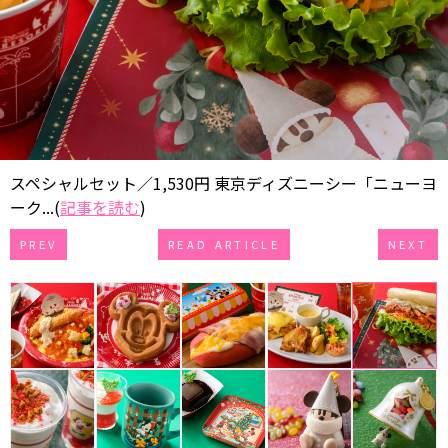
スペシャルセット／1,530円 東京ディズニーシー「ニューヨ
ーク...(
記事を読む
)
PREV
READ ARTICLE
NEXT