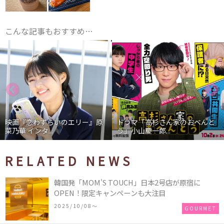
こんな記事もおすすめ…
映画『恋わずらいのエリー』原
ドラマ「高杉さん家のおべんと
菜乃華 インタ...
う」小山慶一郎...
RELATED NEWS
韓国発「MOM'S TOUCH」日本2号店が原宿に
OPEN！限定キャンペーンも大注目
2025/10/08〜
GOURMET