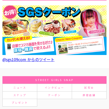
@sgs109com からのツイート
STREET GIRLS SNAP
ニュース
インタビュー
試写会
スナップ
クーポン
原宿店舗
プレゼント