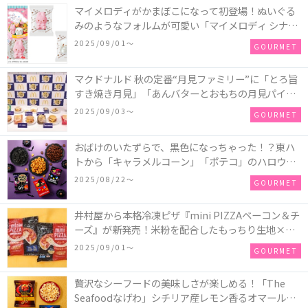
マイメロディがかまぼこになって初登場！ぬいぐる
みのようなフォルムが可愛い「マイメロディ シナモ
ロール かまぼこ」が新発売
2025/09/01〜
GOURMET
マクドナルド 秋の定番“月見ファミリー”に「とろ旨
すき焼き月見」「あんバターとおもちの月見パイ」
「月見マ ックシェイク 山梨県産シャインマスカット
2025/09/03〜
GOURMET
味」が新登場！
おばけのいたずらで、黒色になっちゃった！？東ハ
トから「キャラメルコーン」「ポテコ」のハロウィ
ン限定商品が新発売♪
2025/08/22〜
GOURMET
井村屋から本格冷凍ピザ『mini PIZZAベーコン＆チ
ーズ』が新発売！米粉を配合したもっちり生地×ご
ろごろ具材×とろけるチーズで満足感たっぷりのピ
2025/09/01〜
GOURMET
ザ♪
贅沢なシーフードの美味しさが楽しめる！「The
Seafoodなげわ」シチリア産レモン香るオマール海