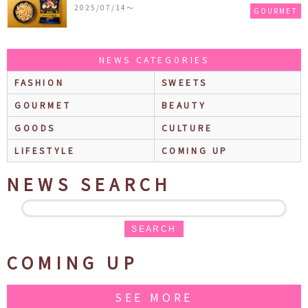
老味、安曇野産わさび香るうに味が期間限定で新発
2025/07/14〜
GOURMET
売
NEWS CATEGORIES
FASHION
SWEETS
GOURMET
BEAUTY
GOODS
CULTURE
LIFESTYLE
COMING UP
NEWS SEARCH
SEARCH
COMING UP
SEE MORE