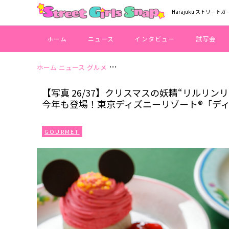
Harajuku ストリートガ
ホーム
ニュース
インタビュー
試写会
ホーム
ニュース
グルメ
【写真 26/37】クリスマスの妖精“
【写真 26/37】クリスマスの妖精“リルリ
今年も登場！東京ディズニーリゾート®「デ
GOURMET