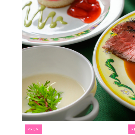
PREV
R