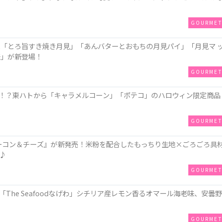
GOURME
に「とろ旨すき焼き月見」「あんバターとおもちの月見パイ」「月見マ 
味」が新登場！
GOURME
！？東ハトから「キャラメルコーン」「ポテコ」のハロウィン限定商品
GOURME
ZAベーコン＆チーズ』が新発売！米粉を配合したもっちり生地×ごろごろ具
♪
GOURME
The Seafoodなげわ」シチリア産レモン香るオマール海老味、安曇野
GOURME