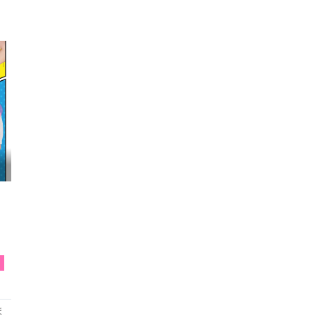
映画『FUNNY BUNNY』試写会へGO
T
ま