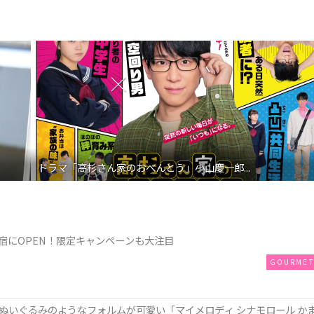
映画『わたしの幸せな結婚』髙石あかり インタ...
が原宿にOPEN！限定キャンペーンも大注目
GOURME
ぬいぐるみのようなフォルムが可愛い「マイメロディ シナモロール か