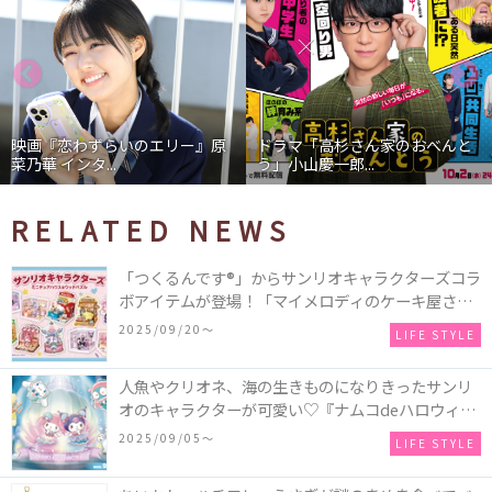
映画『恋わずらいのエリー』原
ドラマ「高杉さん家のおべんと
菜乃華 インタ...
う」小山慶一郎...
RELATED NEWS
「つくるんです®」からサンリオキャラクターズコラ
ボアイテムが登場！「マイメロディのケーキ屋さ
ん」などミニチュアハウス8種類と、「シナモロール
2025/09/20〜
LIFE STYLE
のメリーゴーランド」などオルゴールで動く仕掛け
付きのウッドパズル2種類♪
人魚やクリオネ、海の生きものになりきったサンリ
オのキャラクターが可愛い♡『ナムコdeハロウィン
2025～マーメイドファンタジー～』全国のアミュー
2025/09/05〜
LIFE STYLE
ズメント施設「ナムコ」「ナムコオンラインクレー
ン」で開催！