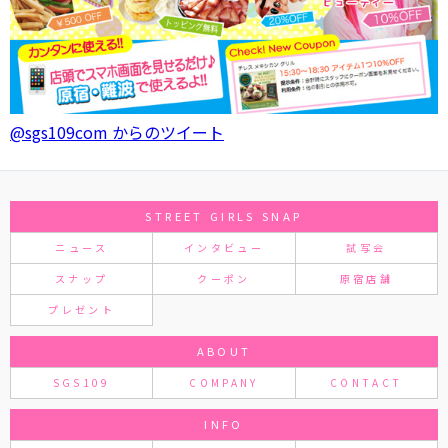
@sgs109com からのツイート
STREET GIRLS SNAP
ニュース
インタビュー
試写会
スナップ
クーポン
原宿店舗
プレゼント
ABOUT
SGS109
COMPANY
CONTACT
INFO