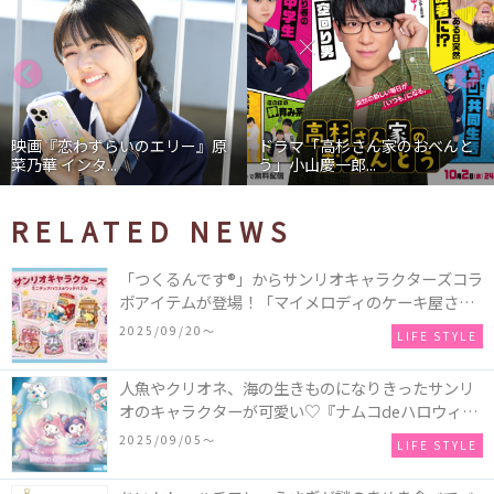
映画『恋わずらいのエリー』原
ドラマ「高杉さん家のおべんと
菜乃華 インタ...
う」小山慶一郎...
RELATED NEWS
「つくるんです®」からサンリオキャラクターズコラ
ボアイテムが登場！「マイメロディのケーキ屋さ
ん」などミニチュアハウス8種類と、「シナモロール
2025/09/20〜
LIFE STYLE
のメリーゴーランド」などオルゴールで動く仕掛け
付きのウッドパズル2種類♪
人魚やクリオネ、海の生きものになりきったサンリ
オのキャラクターが可愛い♡『ナムコdeハロウィン
2025～マーメイドファンタジー～』全国のアミュー
2025/09/05〜
LIFE STYLE
ズメント施設「ナムコ」「ナムコオンラインクレー
ン」で開催！