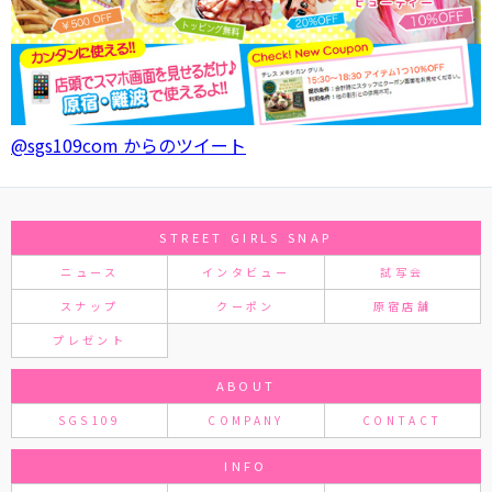
@sgs109com からのツイート
STREET GIRLS SNAP
ニュース
インタビュー
試写会
スナップ
クーポン
原宿店舗
プレゼント
ABOUT
SGS109
COMPANY
CONTACT
INFO