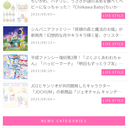
ちいかわ、ハチワレ、うさぎが謎のあめを食べてベ
ビーになっちゃった！『Chiikawa Baby(ちいかわベ
ビー)』の催事を全国14か所で開催！
2025/09/05〜
LIFE STYLE
シルバニアファミリー「妖精の森と魔法のお城」が
新発売！幻想的な月やキラキラ輝く星、クリスタル
などの装飾がお城を彩る♡
2025/09/13〜
LIFE STYLE
平成ファンシー復刻第2弾！「ぷくぷくあわわちゃ
ん」「ハッピーマーチ」「明日もずっとラブ友」な
どの「カンペンケース」や「遊べるメモ帳」が発売
2025/08/29〜
LIFE STYLE
♪
JO1とサンリオが共同開発したキャラクター
「JOCHUM」の新商品「ジェオチャム キャンディデ
ザインシリーズ」が発売！一部店舗限定で特別装飾
2025/09/04〜
LIFE STYLE
やノベルティ配付も☆
NEWS CATEGORIES