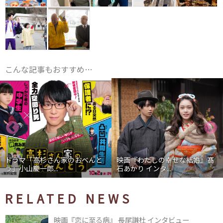
こんな記事もおすすめ…
ドラマ「高杉さん家のおべんと
映画『わたしの幸せな結婚』髙
う」小山慶一郎...
石あかり インタ...
RELATED NEWS
映画『恋に至る病』 長尾謙杜 インタビュー