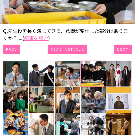
Q.先生役を長く演じてきて、意識が変化した部分はありま
すか？ ...(
記事を読む
)
PREV
READ ARTICLE
NEXT