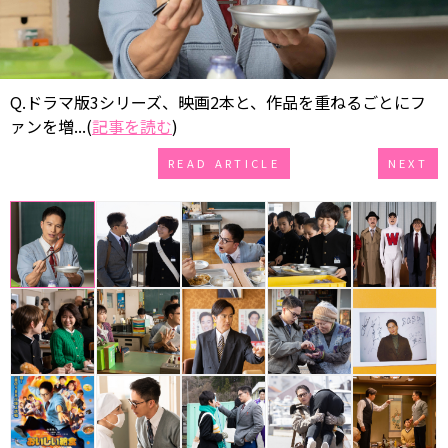
Q.ドラマ版3シリーズ、映画2本と、作品を重ねるごとにフ
ァンを増...(
記事を読む
)
READ ARTICLE
NEXT