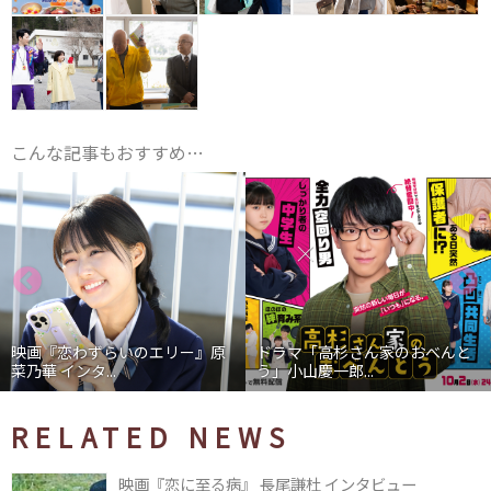
こんな記事もおすすめ…
映画『恋わずらいのエリー』原
ドラマ「高杉さん家のおべんと
菜乃華 インタ...
う」小山慶一郎...
RELATED NEWS
映画『恋に至る病』 長尾謙杜 インタビュー