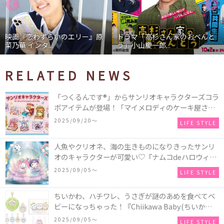
映画『恋わずらいのエリー』原
ドラマ「高杉さん家のおべんと
菜乃華 インタ...
う」小山慶一郎...
RELATED NEWS
「つくるんです®」からサンリオキャラクターズコラ
ボアイテムが登場！「マイメロディのケーキ屋さ
ん」などミニチュアハウス8種類と、「シナモロール
2025/09/20〜
LIFE STYLE
のメリーゴーランド」などオルゴールで動く仕掛け
付きのウッドパズル2種類♪
人魚やクリオネ、海の生きものになりきったサンリ
オのキャラクターが可愛い♡『ナムコdeハロウィン
2025～マーメイドファンタジー～』全国のアミュー
2025/09/05〜
LIFE STYLE
ズメント施設「ナムコ」「ナムコオンラインクレー
ン」で開催！
ちいかわ、ハチワレ、うさぎが謎のあめを食べてベ
ビーになっちゃった！『Chiikawa Baby(ちいかわベ
ビー)』の催事を全国14か所で開催！
2025/09/05〜
LIFE STYLE