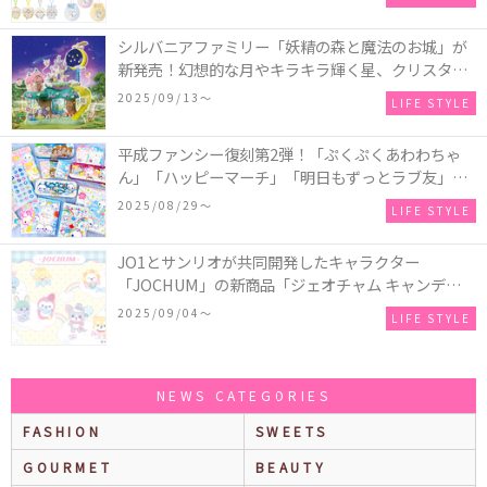
シルバニアファミリー「妖精の森と魔法のお城」が
新発売！幻想的な月やキラキラ輝く星、クリスタル
などの装飾がお城を彩る♡
2025/09/13〜
LIFE STYLE
平成ファンシー復刻第2弾！「ぷくぷくあわわちゃ
ん」「ハッピーマーチ」「明日もずっとラブ友」な
どの「カンペンケース」や「遊べるメモ帳」が発売
2025/08/29〜
LIFE STYLE
♪
JO1とサンリオが共同開発したキャラクター
「JOCHUM」の新商品「ジェオチャム キャンディデ
ザインシリーズ」が発売！一部店舗限定で特別装飾
2025/09/04〜
LIFE STYLE
やノベルティ配付も☆
NEWS CATEGORIES
FASHION
SWEETS
GOURMET
BEAUTY