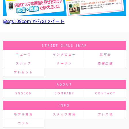
@sgs109com からのツイート
STREET GIRLS SNAP
ニュース
インタビュー
試写会
スナップ
クーポン
原宿店舗
プレゼント
ABOUT
SGS109
COMPANY
CONTACT
INFO
モデル募集
スタッフ募集
プレス様
コラム