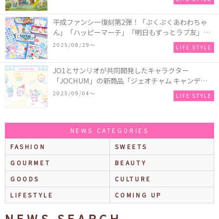
平成ファンシー復刻第2弾！「ぷくぷくあわわちゃ
ん」「ハッピーマーチ」「明日もずっとラブ友」な
どの「カンペンケース」や「遊べるメモ帳」が発売
2025/08/29〜
LIFE STYLE
♪
JO1とサンリオが共同開発したキャラクター
「JOCHUM」の新商品「ジェオチャム キャンディデ
ザインシリーズ」が発売！一部店舗限定で特別装飾
2025/09/04〜
LIFE STYLE
やノベルティ配付も☆
NEWS CATEGORIES
FASHION
SWEETS
GOURMET
BEAUTY
GOODS
CULTURE
LIFESTYLE
COMING UP
NEWS SEARCH