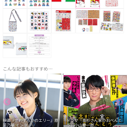
こんな記事もおすすめ…
映画『恋わずらいのエリー』原
ドラマ「高杉さん家のおべんと
菜乃華 インタ...
う」小山慶一郎...