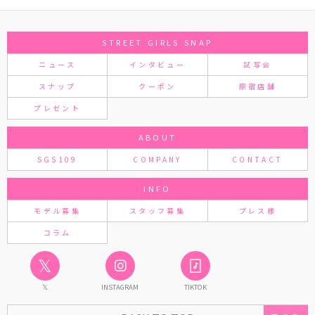
STREET GIRLS SNAP
ニュース
インタビュー
試写会
スナップ
クーポン
原宿店舗
プレゼント
ABOUT
SGS109
COMPANY
CONTACT
INFO
モデル募集
スタッフ募集
プレス様
コラム
𝕏
𝕏
INSTAGRAM
TIKTOK