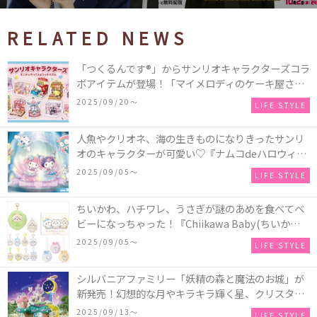
RELATED NEWS
「つくるんです®」からサンリオキャラクターズコラ
ボアイテムが登場！「マイメロディのケーキ屋さ
ん」などミニチュアハウス8種類と、「シナモロール
2025/09/20〜
LIFE STYLE
のメリーゴーランド」などオルゴールで動く仕掛け
付きのウッドパズル2種類♪
人魚やクリオネ、海の生きものになりきったサンリ
オのキャラクターが可愛い♡『ナムコdeハロウィン
2025～マーメイドファンタジー～』全国のアミュー
2025/09/05〜
LIFE STYLE
ズメント施設「ナムコ」「ナムコオンラインクレー
ン」で開催！
ちいかわ、ハチワレ、うさぎが謎のあめを食べてベ
ビーになっちゃった！『Chiikawa Baby(ちいかわベ
ビー)』の催事を全国14か所で開催！
2025/09/05〜
LIFE STYLE
シルバニアファミリー「妖精の森と魔法のお城」が
新発売！幻想的な月やキラキラ輝く星、クリスタル
などの装飾がお城を彩る♡
2025/09/13〜
LIFE STYLE