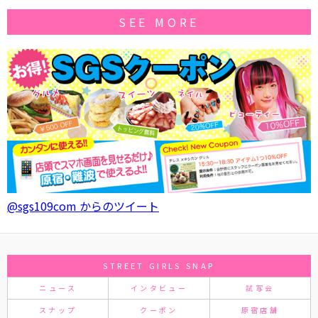
SEE MORE
@sgs109com からのツイート
STREET GIRLS SNAP
ニュース
インタビュー
試写会
スナップ
クーポン
原宿店舗