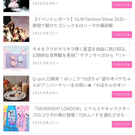
COLLECTION in TOKYO
2026/02/04〜
FASHION
【イベントレポート】GLM Fashion Show 2025 –
原宿で魅せたゴシック＆ロリータの最前線
2025/09/17〜
FASHION
キキ＆ララがキラキラ輝く星空を自由に飛び回る、
幻想的な世界観を表現♡ サマンサベガから『リトル
ツインスターズ』50周年アニバーサリーイヤー』を
2025/09/01〜
FASHION
記念したコレクションが登場
Q-pot.23周年！ほっこり“かぼちゃ“姿のオバケちゃ
んがアニバーサリーをお祝い★「かぼちゃのオバケ
ーキアクセサリー」が新発売！Q-pot CAFE.では
2025/09/06〜
FASHION
「かぼちゃのオバケーキプレート」も登場
「SKINNYDIP LONDON」とナルミヤキャラクター
ズのコラボが再び登場！Y2Kムードを進化させた新
作コレクションを発売♪
2025/08/27〜
FASHION