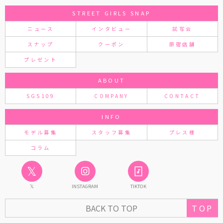
STREET GIRLS SNAP
ニュース
インタビュー
試写会
スナップ
クーポン
原宿店舗
プレゼント
ABOUT
SGS109
COMPANY
CONTACT
INFO
モデル募集
スタッフ募集
プレス様
コラム
𝕏
𝕏
INSTAGRAM
TIKTOK
BACK TO TOP
TOP