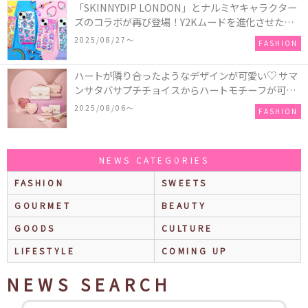
「SKINNYDIP LONDON」とナルミヤキャラクター
ズのコラボが再び登場！Y2Kムードを進化させた新
作コレクションを発売♪
2025/08/27〜
FASHION
ハートが隣り合ったようなデザインが可愛い♡ サマ
ンサタバサプチチョイスからハートモチーフが可愛
いHeart Collectionが発売！
2025/08/06〜
FASHION
NEWS CATEGORIES
FASHION
SWEETS
GOURMET
BEAUTY
GOODS
CULTURE
LIFESTYLE
COMING UP
NEWS SEARCH