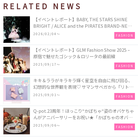
RELATED NEWS
【イベントレポート】BABY, THE STARS SHINE
BRIGHT / ALICE and the PIRATES BRAND-NEW
COLLECTION in TOKYO
2026/02/04〜
FASHION
【イベントレポート】GLM Fashion Show 2025 –
原宿で魅せたゴシック＆ロリータの最前線
2025/09/17〜
FASHION
キキ＆ララがキラキラ輝く星空を自由に飛び回る、
幻想的な世界観を表現♡ サマンサベガから『リトル
ツインスターズ』50周年アニバーサリーイヤー』を
2025/09/01〜
FASHION
記念したコレクションが登場
Q-pot.23周年！ほっこり“かぼちゃ“姿のオバケちゃ
んがアニバーサリーをお祝い★「かぼちゃのオバケ
ーキアクセサリー」が新発売！Q-pot CAFE.では
2025/09/06〜
FASHION
「かぼちゃのオバケーキプレート」も登場