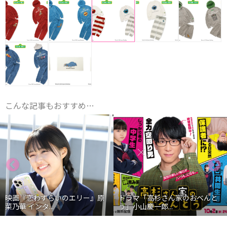
こんな記事もおすすめ…
映画『恋わずらいのエリー』原
ドラマ「高杉さん家のおべんと
菜乃華 インタ...
う」小山慶一郎...