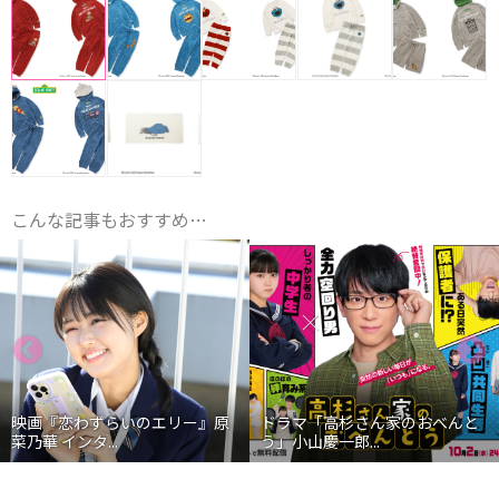
こんな記事もおすすめ…
映画『恋わずらいのエリー』原
ドラマ「高杉さん家のおべんと
菜乃華 インタ...
う」小山慶一郎...