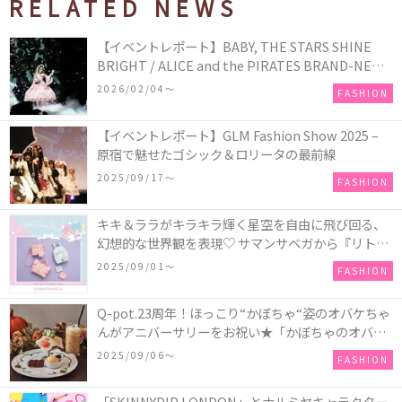
RELATED NEWS
【イベントレポート】BABY, THE STARS SHINE
BRIGHT / ALICE and the PIRATES BRAND-NEW
COLLECTION in TOKYO
2026/02/04〜
FASHION
【イベントレポート】GLM Fashion Show 2025 –
原宿で魅せたゴシック＆ロリータの最前線
2025/09/17〜
FASHION
キキ＆ララがキラキラ輝く星空を自由に飛び回る、
幻想的な世界観を表現♡ サマンサベガから『リトル
ツインスターズ』50周年アニバーサリーイヤー』を
2025/09/01〜
FASHION
記念したコレクションが登場
Q-pot.23周年！ほっこり“かぼちゃ“姿のオバケちゃ
んがアニバーサリーをお祝い★「かぼちゃのオバケ
ーキアクセサリー」が新発売！Q-pot CAFE.では
2025/09/06〜
FASHION
「かぼちゃのオバケーキプレート」も登場
「SKINNYDIP LONDON」とナルミヤキャラクター