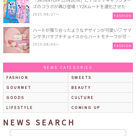
ズのコラボが再び登場！Y2Kムードを進化させた新
作コレクションを発売♪
2025/08/27〜
FASHION
ハートが隣り合ったようなデザインが可愛い♡ サマ
ンサタバサプチチョイスからハートモチーフが可愛
いHeart Collectionが発売！
2025/08/06〜
FASHION
NEWS CATEGORIES
FASHION
SWEETS
GOURMET
BEAUTY
GOODS
CULTURE
LIFESTYLE
COMING UP
NEWS SEARCH