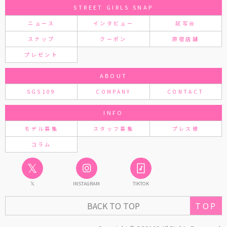
STREET GIRLS SNAP
ニュース
インタビュー
試写会
スナップ
クーポン
原宿店舗
プレゼント
ABOUT
SGS109
COMPANY
CONTACT
INFO
モデル募集
スタッフ募集
プレス様
コラム
𝕏
𝕏
INSTAGRAM
TIKTOK
TOP
BACK TO TOP