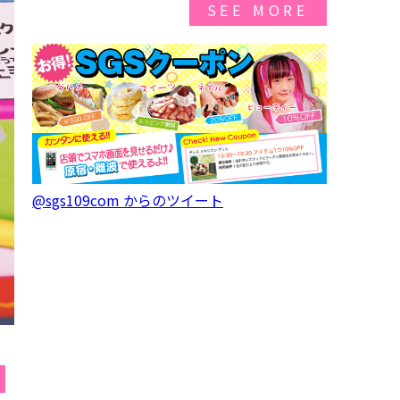
SEE MORE
@sgs109com からのツイート