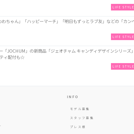
LIFE STYL
わわちゃん」「ハッピーマーチ」「明日もずっとラブ友」などの「カン
LIFE STYL
ー「JOCHUM」の新商品「ジェオチャム キャンディデザインシリーズ
ティ配付も☆
LIFE STYL
INFO
モデル募集
Y
スタッフ募集
T
プレス様