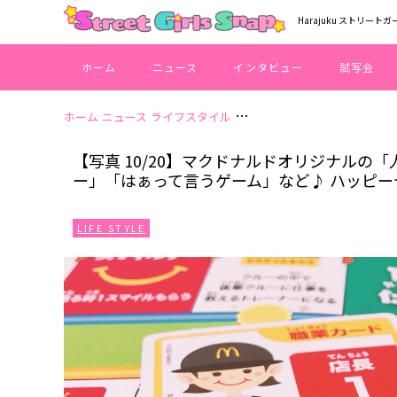
Harajuku ストリートガ
ホーム
ニュース
インタビュー
試写会
ホーム
ニュース
ライフスタイル
【写真 10/20】マクドナ
【写真 10/20】マクドナルドオリジナル
ー」「はぁって言うゲーム」など♪ ハッピ
LIFE STYLE