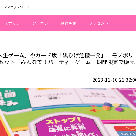
ールズスナップ SGS109
スナップ
クーポン
原宿店舗
プレゼント
ルドオリジナルの「人生ゲーム」やカード版「黒ひげ危機一発」「モノポリー」
の「人生ゲーム」やカード版「黒ひげ危機一発」「モノポリ
ーセット「みんなで！パーティーゲーム」期間限定で販売
2023-11-10 21:32:0