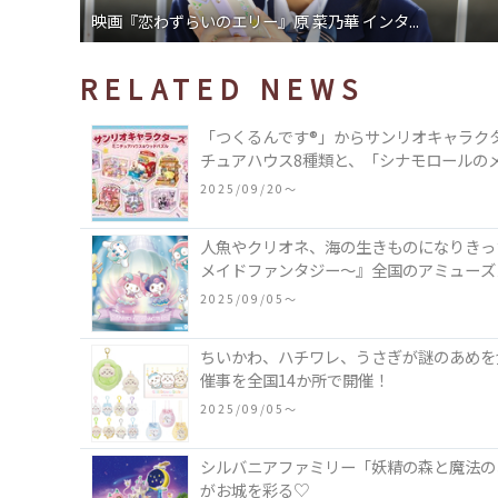
映画『恋わずらいのエリー』原 菜乃華 インタ...
RELATED NEWS
「つくるんです®」からサンリオキャラク
チュアハウス8種類と、「シナモロールの
類♪
2025/09/20〜
人魚やクリオネ、海の生きものになりきった
メイドファンタジー～』全国のアミューズ
2025/09/05〜
ちいかわ、ハチワレ、うさぎが謎のあめを食べ
催事を全国14か所で開催！
2025/09/05〜
シルバニアファミリー「妖精の森と魔法の
がお城を彩る♡