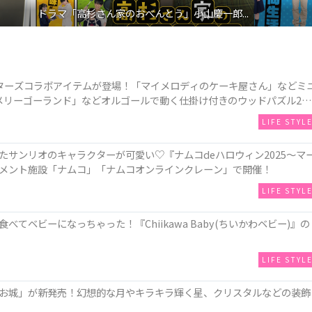
ドラマ「高杉さん家のおべんとう」小山慶一郎...
ターズコラボアイテムが登場！「マイメロディのケーキ屋さん」などミ
メリーゴーランド」などオルゴールで動く仕掛け付きのウッドパズル2種
LIFE STYL
サンリオのキャラクターが可愛い♡『ナムコdeハロウィン2025～マ
メント施設「ナムコ」「ナムコオンラインクレーン」で開催！
LIFE STYL
てベビーになっちゃった！『Chiikawa Baby(ちいかわベビー)』の
LIFE STYL
お城」が新発売！幻想的な月やキラキラ輝く星、クリスタルなどの装飾