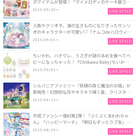
ボアイテムが登場！「マイメロディのケーキ屋さ
ん」などミニチュアハウス8種類と、「シナモロール
2025/09/20〜
LIFE STYLE
のメリーゴーランド」などオルゴールで動く仕掛け
付きのウッドパズル2種類♪
人魚やクリオネ、海の生きものになりきったサンリ
オのキャラクターが可愛い♡『ナムコdeハロウィン
2025～マーメイドファンタジー～』全国のアミュー
2025/09/05〜
LIFE STYLE
ズメント施設「ナムコ」「ナムコオンラインクレー
ン」で開催！
ちいかわ、ハチワレ、うさぎが謎のあめを食べてベ
ビーになっちゃった！『Chiikawa Baby(ちいかわベ
ビー)』の催事を全国14か所で開催！
2025/09/05〜
LIFE STYLE
シルバニアファミリー「妖精の森と魔法のお城」が
新発売！幻想的な月やキラキラ輝く星、クリスタル
などの装飾がお城を彩る♡
2025/09/13〜
LIFE STYLE
平成ファンシー復刻第2弾！「ぷくぷくあわわちゃ
ん」「ハッピーマーチ」「明日もずっとラブ友」な
どの「カンペンケース」や「遊べるメモ帳」が発売
2025/08/29〜
LIFE STYLE
♪