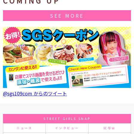
COMING UP
SEE MORE
@sgs109com からのツイート
STREET GIRLS SNAP
ニュース
インタビュー
試写会