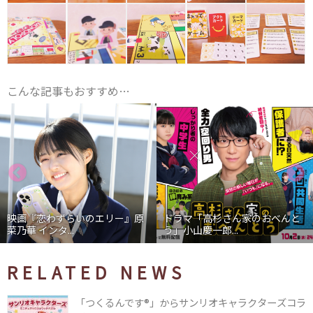
こんな記事もおすすめ…
映画『恋わずらいのエリー』原
ドラマ「高杉さん家のおべんと
菜乃華 インタ...
う」小山慶一郎...
RELATED NEWS
「つくるんです®」からサンリオキャラクターズコラ