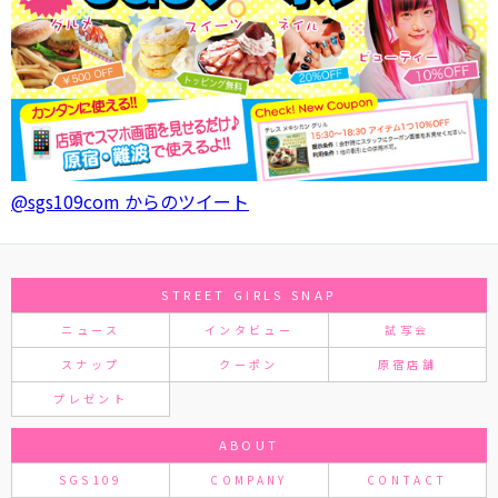
@sgs109com からのツイート
STREET GIRLS SNAP
ニュース
インタビュー
試写会
スナップ
クーポン
原宿店舗
プレゼント
ABOUT
SGS109
COMPANY
CONTACT