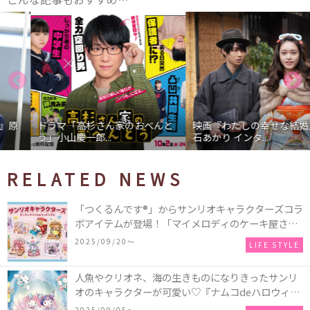
ドラマ「高杉さん家のおべんと
映画『わたしの幸せな結婚』髙
う」小山慶一郎...
石あかり インタ...
RELATED NEWS
「つくるんです®」からサンリオキャラクターズコラ
ボアイテムが登場！「マイメロディのケーキ屋さ
ん」などミニチュアハウス8種類と、「シナモロール
2025/09/20〜
LIFE STYLE
のメリーゴーランド」などオルゴールで動く仕掛け
付きのウッドパズル2種類♪
人魚やクリオネ、海の生きものになりきったサンリ
オのキャラクターが可愛い♡『ナムコdeハロウィン
2025～マーメイドファンタジー～』全国のアミュー
2025/09/05〜