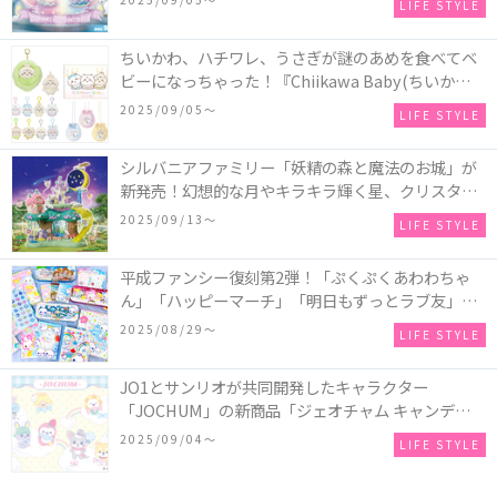
LIFE STYLE
ズメント施設「ナムコ」「ナムコオンラインクレー
ン」で開催！
ちいかわ、ハチワレ、うさぎが謎のあめを食べてベ
ビーになっちゃった！『Chiikawa Baby(ちいかわベ
ビー)』の催事を全国14か所で開催！
2025/09/05〜
LIFE STYLE
シルバニアファミリー「妖精の森と魔法のお城」が
新発売！幻想的な月やキラキラ輝く星、クリスタル
などの装飾がお城を彩る♡
2025/09/13〜
LIFE STYLE
平成ファンシー復刻第2弾！「ぷくぷくあわわちゃ
ん」「ハッピーマーチ」「明日もずっとラブ友」な
どの「カンペンケース」や「遊べるメモ帳」が発売
2025/08/29〜
LIFE STYLE
♪
JO1とサンリオが共同開発したキャラクター
「JOCHUM」の新商品「ジェオチャム キャンディデ
ザインシリーズ」が発売！一部店舗限定で特別装飾
2025/09/04〜
LIFE STYLE
やノベルティ配付も☆