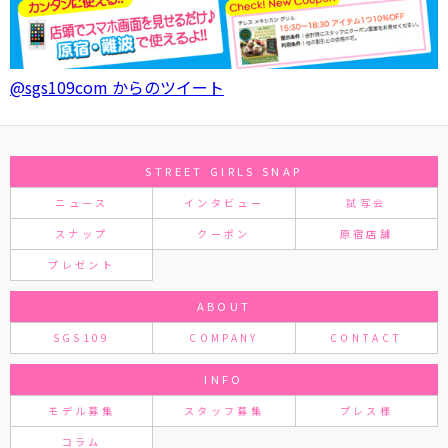
@sgs109com からのツイート
STREET GIRLS SNAP
ニュース
インタビュー
試写会
スナップ
クーポン
原宿店舗
プレゼント
ABOUT
SGS109
COMPANY
CONTACT
INFO
モデル募集
スタッフ募集
プレス様
コラム