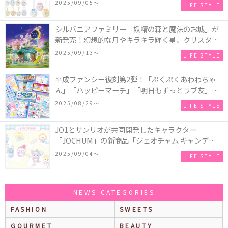
2025/09/05〜
LIFE STYLE
シルバニアファミリー「妖精の森と魔法のお城」が
新発売！幻想的な月やキラキラ輝く星、クリスタル
などの装飾がお城を彩る♡
2025/09/13〜
LIFE STYLE
平成ファンシー復刻第2弾！「ぷくぷくあわわちゃ
ん」「ハッピーマーチ」「明日もずっとラブ友」な
どの「カンペンケース」や「遊べるメモ帳」が発売
2025/08/29〜
LIFE STYLE
♪
JO1とサンリオが共同開発したキャラクター
「JOCHUM」の新商品「ジェオチャム キャンディデ
ザインシリーズ」が発売！一部店舗限定で特別装飾
2025/09/04〜
LIFE STYLE
やノベルティ配付も☆
NEWS CATEGORIES
FASHION
SWEETS
GOURMET
BEAUTY