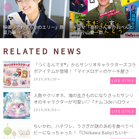
映画『恋わずらいのエリー』原
ドラマ「高杉さん家のおべんと
菜乃華 インタ...
う」小山慶一郎...
RELATED NEWS
「つくるんです®」からサンリオキャラクターズコラ
ボアイテムが登場！「マイメロディのケーキ屋さ
ん」などミニチュアハウス8種類と、「シナモロール
2025/09/20〜
LIFE STYLE
のメリーゴーランド」などオルゴールで動く仕掛け
付きのウッドパズル2種類♪
人魚やクリオネ、海の生きものになりきったサンリ
オのキャラクターが可愛い♡『ナムコdeハロウィン
2025～マーメイドファンタジー～』全国のアミュー
2025/09/05〜
LIFE STYLE
ズメント施設「ナムコ」「ナムコオンラインクレー
ン」で開催！
ちいかわ、ハチワレ、うさぎが謎のあめを食べてベ
ビーになっちゃった！『Chiikawa Baby(ちいかわベ
ビー)』の催事を全国14か所で開催！