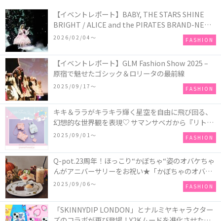
【イベントレポート】BABY, THE STARS SHINE
BRIGHT / ALICE and the PIRATES BRAND-NEW
COLLECTION in TOKYO
2026/02/04〜
FASHION
【イベントレポート】GLM Fashion Show 2025 –
原宿で魅せたゴシック＆ロリータの最前線
2025/09/17〜
FASHION
キキ＆ララがキラキラ輝く星空を自由に飛び回る、
幻想的な世界観を表現♡ サマンサベガから『リトル
ツインスターズ』50周年アニバーサリーイヤー』を
2025/09/01〜
FASHION
記念したコレクションが登場
Q-pot.23周年！ほっこり“かぼちゃ“姿のオバケちゃ
んがアニバーサリーをお祝い★「かぼちゃのオバケ
ーキアクセサリー」が新発売！Q-pot CAFE.では
2025/09/06〜
FASHION
「かぼちゃのオバケーキプレート」も登場
「SKINNYDIP LONDON」とナルミヤキャラクター
ズのコラボが再び登場！Y2Kムードを進化させた新