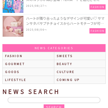
作コレクションを発売♪
2025/08/27〜
FASHION
ハートが隣り合ったようなデザインが可愛い♡ サマ
ンサタバサプチチョイスからハートモチーフが可愛
いHeart Collectionが発売！
2025/08/06〜
FASHION
NEWS CATEGORIES
FASHION
SWEETS
GOURMET
BEAUTY
GOODS
CULTURE
LIFESTYLE
COMING UP
NEWS SEARCH
SEARCH