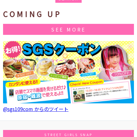
COMING UP
SEE MORE
@sgs109com からのツイート
STREET GIRLS SNAP