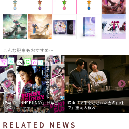
こんな記事もおすすめ…
映画『FUNNY BUNNY』試写会
映画『ある閉ざされた雪の山荘
へGO
で』重岡大毅＆...
RELATED NEWS