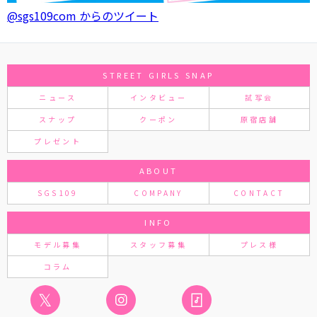
@sgs109com からのツイート
STREET GIRLS SNAP
ニュース
インタビュー
試写会
スナップ
クーポン
原宿店舗
プレゼント
ABOUT
SGS109
COMPANY
CONTACT
INFO
モデル募集
スタッフ募集
プレス様
コラム
𝕏