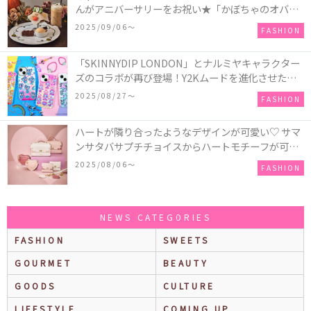
んがアニバーサリーをお祝い★「かぼちゃのオバケ
ーキアクセサリー」が新発売！Q-pot CAFE.では
2025/09/06〜
FASHION
「かぼちゃのオバケーキプレート」も登場
「SKINNYDIP LONDON」とナルミヤキャラクター
ズのコラボが再び登場！Y2Kムードを進化させた新
作コレクションを発売♪
2025/08/27〜
FASHION
ハートが隣り合ったようなデザインが可愛い♡ サマ
ンサタバサプチチョイスからハートモチーフが可愛
いHeart Collectionが発売！
2025/08/06〜
FASHION
NEWS CATEGORIES
FASHION
SWEETS
GOURMET
BEAUTY
GOODS
CULTURE
LIFESTYLE
COMING UP