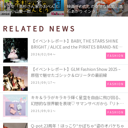
ドラマ「高杉さん家のおべんと
映画『わたしの幸せな結婚』髙
う」小山慶一郎...
石あかり インタ...
RELATED NEWS
【イベントレポート】BABY, THE STARS SHINE
BRIGHT / ALICE and the PIRATES BRAND-NEW
COLLECTION in TOKYO
2026/02/04〜
FASHION
【イベントレポート】GLM Fashion Show 2025 –
原宿で魅せたゴシック＆ロリータの最前線
2025/09/17〜
FASHION
キキ＆ララがキラキラ輝く星空を自由に飛び回る、
幻想的な世界観を表現♡ サマンサベガから『リトル
ツインスターズ』50周年アニバーサリーイヤー』を
2025/09/01〜
FASHION
記念したコレクションが登場
Q-pot.23周年！ほっこり“かぼちゃ“姿のオバケちゃ