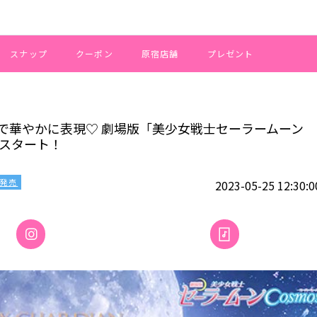
スナップ
クーポン
原宿店舗
プレゼント
LAの世界観で華やかに表現♡ 劇場版「美少女戦士セーラームーンCosmos
観で華やかに表現♡ 劇場版「美少女戦士セーラームーン
売スタート！
発売
2023-05-25 12:30:0