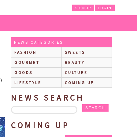
SIGNUP
LOGIN
」華麗な5戦士のパンプスが受注販売スタート！
NEWS CATEGORIES
FASHION
SWEETS
GOURMET
BEAUTY
GOODS
CULTURE
0
LIFESTYLE
COMING UP
NEWS SEARCH
SEARCH
COMING UP