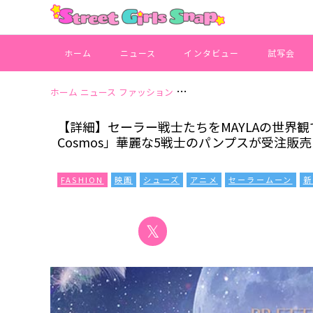
ホーム
ニュース
インタビュー
試写会
ホーム
ニュース
ファッション
【詳細】セーラー戦士たちをMAY
【詳細】セーラー戦士たちをMAYLAの世界
Cosmos」華麗な5戦士のパンプスが受注販
FASHION
映画
シューズ
アニメ
セーラームーン
新
𝕏