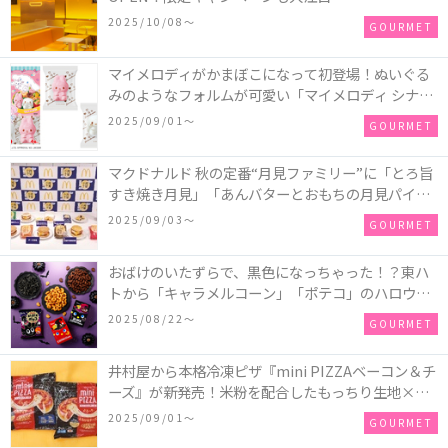
2025/10/08〜
GOURMET
マイメロディがかまぼこになって初登場！ぬいぐる
みのようなフォルムが可愛い「マイメロディ シナモ
ロール かまぼこ」が新発売
2025/09/01〜
GOURMET
マクドナルド 秋の定番“月見ファミリー”に「とろ旨
すき焼き月見」「あんバターとおもちの月見パイ」
「月見マ ックシェイク 山梨県産シャインマスカット
2025/09/03〜
GOURMET
味」が新登場！
おばけのいたずらで、黒色になっちゃった！？東ハ
トから「キャラメルコーン」「ポテコ」のハロウィ
ン限定商品が新発売♪
2025/08/22〜
GOURMET
井村屋から本格冷凍ピザ『mini PIZZAベーコン＆チ
ーズ』が新発売！米粉を配合したもっちり生地×ご
ろごろ具材×とろけるチーズで満足感たっぷりのピ
2025/09/01〜
GOURMET
ザ♪