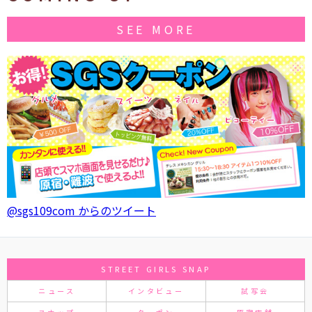
SEE MORE
@sgs109com からのツイート
STREET GIRLS SNAP
ニュース
インタビュー
試写会