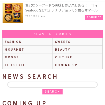
贅沢なシーフードの美味しさが楽しめる！「The
Seafoodなげわ」シチリア産レモン香るオマール海
老味、安曇野産わさび香るうに味が期間限定で新発
2025/07/14〜
GOURMET
売
NEWS CATEGORIES
FASHION
SWEETS
GOURMET
BEAUTY
GOODS
CULTURE
LIFESTYLE
COMING UP
NEWS SEARCH
SEARCH
COMING UP