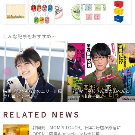
こんな記事もおすすめ…
映画『恋わずらいのエリー』原
ドラマ「高杉さん家のおべんと
菜乃華 インタ...
う」小山慶一郎...
RELATED NEWS
韓国発「MOM'S TOUCH」日本2号店が原宿に
OPEN！限定キャンペーンも大注目