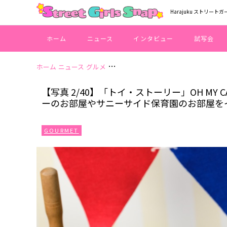
Harajuku ストリートガ
ホーム
ニュース
インタビュー
試写会
ホーム
ニュース
グルメ
【写真 2/40】「トイ・ストーリー」
【写真 2/40】「トイ・ストーリー」OH M
ーのお部屋やサニーサイド保育園のお部屋を
GOURMET