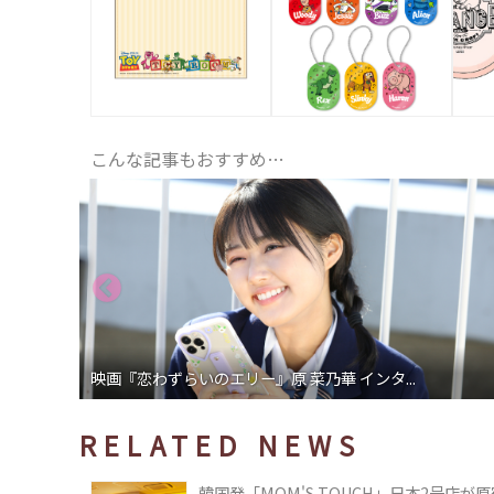
こんな記事もおすすめ…
ドラマ「高杉さん家のおべんとう」小山慶一郎...
RELATED NEWS
韓国発「MOM'S TOUCH」日本2号店