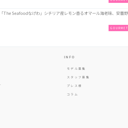
The Seafoodなげわ」シチリア産レモン香るオマール海老味、安曇野
GOURME
INFO
モデル募集
Y
スタッフ募集
T
プレス様
コラム