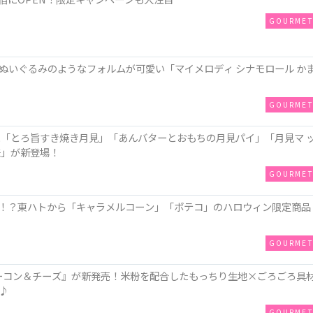
GOURME
ぬいぐるみのようなフォルムが可愛い「マイメロディ シナモロール か
GOURME
に「とろ旨すき焼き月見」「あんバターとおもちの月見パイ」「月見マ 
味」が新登場！
GOURME
！？東ハトから「キャラメルコーン」「ポテコ」のハロウィン限定商品
GOURME
ZAベーコン＆チーズ』が新発売！米粉を配合したもっちり生地×ごろごろ具
♪
GOURME