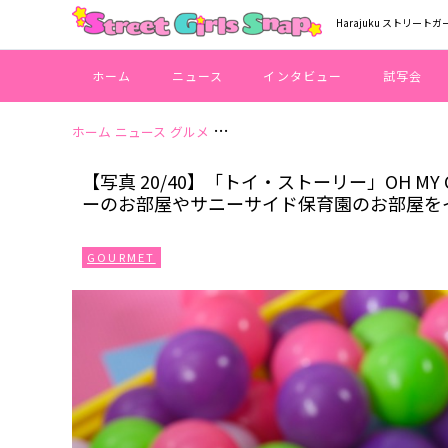
Harajuku ストリートガ
ホーム
ニュース
インタビュー
試写会
ホーム
ニュース
グルメ
【写真 20/40】「トイ・ストーリー
【写真 20/40】「トイ・ストーリー」OH 
ーのお部屋やサニーサイド保育園のお部屋を
GOURMET