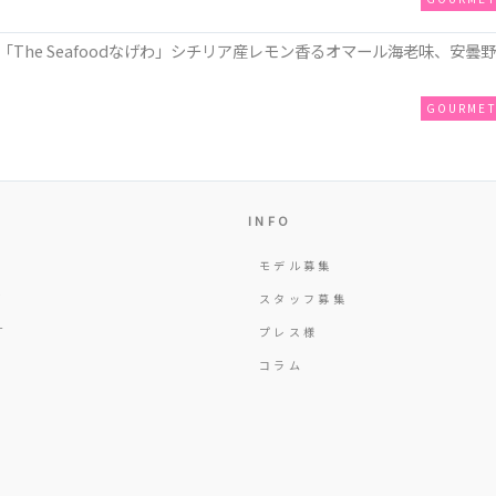
The Seafoodなげわ」シチリア産レモン香るオマール海老味、安曇野
GOURME
INFO
モデル募集
Y
スタッフ募集
T
プレス様
コラム