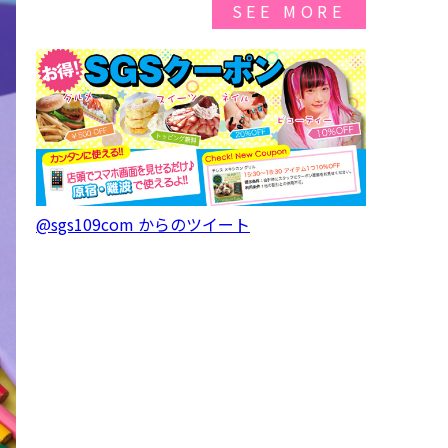
SEE MORE
@sgs109com からのツイート