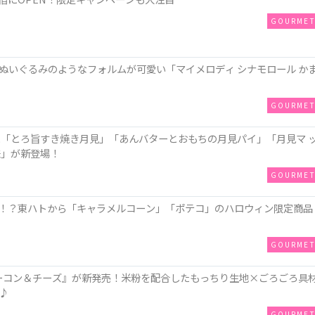
GOURME
ぬいぐるみのようなフォルムが可愛い「マイメロディ シナモロール か
GOURME
に「とろ旨すき焼き月見」「あんバターとおもちの月見パイ」「月見マ 
味」が新登場！
GOURME
！？東ハトから「キャラメルコーン」「ポテコ」のハロウィン限定商品
GOURME
ZAベーコン＆チーズ』が新発売！米粉を配合したもっちり生地×ごろごろ具
♪
GOURME