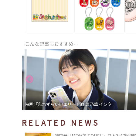
こんな記事もおすすめ…
ドラマ「高杉さん家のおべんとう」小山慶一郎...
RELATED NEWS
韓国発「MOM'S TOUCH」日本2号店