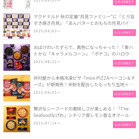
2025/09/01〜
GOURMET
マクドナルド 秋の定番“月見ファミリー”に「とろ旨
すき焼き月見」「あんバターとおもちの月見パイ」
「月見マ ックシェイク 山梨県産シャインマスカット
2025/09/03〜
GOURMET
味」が新登場！
おばけのいたずらで、黒色になっちゃった！？東ハ
トから「キャラメルコーン」「ポテコ」のハロウィ
ン限定商品が新発売♪
2025/08/22〜
GOURMET
井村屋から本格冷凍ピザ『mini PIZZAベーコン＆チ
ーズ』が新発売！米粉を配合したもっちり生地×ご
ろごろ具材×とろけるチーズで満足感たっぷりのピ
2025/09/01〜
GOURMET
ザ♪
贅沢なシーフードの美味しさが楽しめる！「The
Seafoodなげわ」シチリア産レモン香るオマール海
老味、安曇野産わさび香るうに味が期間限定で新発
2025/07/14〜
GOURMET
売