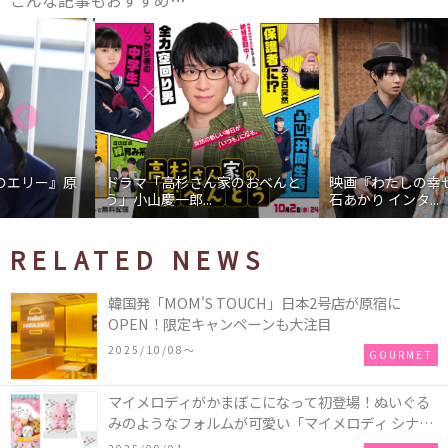
こんな記事もおすすめ…
ドラマ「高杉さん家のおべんと
映画『わたしの幸せな結婚』髙
う」小山慶一郎...
石あかり インタ...
RELATED NEWS
韓国発「MOM'S TOUCH」日本2号店が原宿に
OPEN！限定キャンペーンも大注目
2025/10/08〜
GOURMET
マイメロディがかまぼこになって初登場！ぬいぐる
みのようなフォルムが可愛い「マイメロディ シナモ
ロール かまぼこ」が新発売