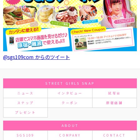
@sgs109com からのツイート
STREET GIRLS SNAP
ニュース
インタビュー
試写会
スナップ
クーポン
原宿店舗
プレゼント
ABOUT
SGS109
COMPANY
CONTACT