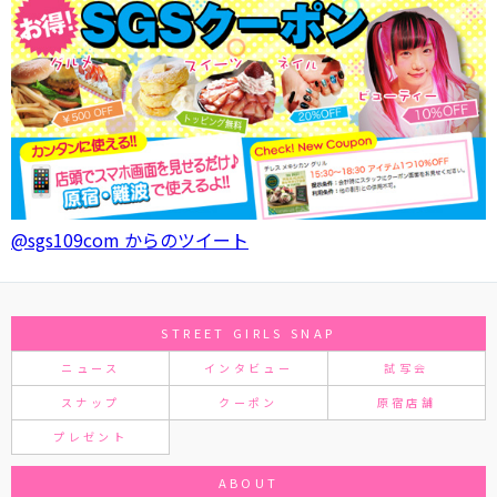
@sgs109com からのツイート
STREET GIRLS SNAP
ニュース
インタビュー
試写会
スナップ
クーポン
原宿店舗
プレゼント
ABOUT