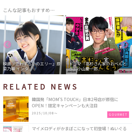
こんな記事もおすすめ…
映画『恋わずらいのエリー』原
ドラマ「高杉さん家のおべんと
菜乃華 インタ...
う」小山慶一郎...
RELATED NEWS
韓国発「MOM'S TOUCH」日本2号店が原宿に
OPEN！限定キャンペーンも大注目
2025/10/08〜
GOURMET
マイメロディがかまぼこになって初登場！ぬいぐる