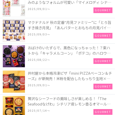
みのようなフォルムが可愛い「マイメロディ シナモ
ロール かまぼこ」が新発売
2025/09/01〜
GOURMET
マクドナルド 秋の定番“月見ファミリー”に「とろ旨
すき焼き月見」「あんバターとおもちの月見パイ」
「月見マ ックシェイク 山梨県産シャインマスカット
2025/09/03〜
GOURMET
味」が新登場！
おばけのいたずらで、黒色になっちゃった！？東ハ
トから「キャラメルコーン」「ポテコ」のハロウィ
ン限定商品が新発売♪
2025/08/22〜
GOURMET
井村屋から本格冷凍ピザ『mini PIZZAベーコン＆チ
ーズ』が新発売！米粉を配合したもっちり生地×ご
ろごろ具材×とろけるチーズで満足感たっぷりのピ
2025/09/01〜
GOURMET
ザ♪
贅沢なシーフードの美味しさが楽しめる！「The
Seafoodなげわ」シチリア産レモン香るオマール海
老味、安曇野産わさび香るうに味が期間限定で新発
2025/07/14〜
GOURMET
売