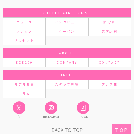
STREET GIRLS SNAP
ニュース
インタビュー
試写会
スナップ
クーポン
原宿店舗
プレゼント
ABOUT
SGS109
COMPANY
CONTACT
INFO
モデル募集
スタッフ募集
プレス様
コラム
𝕏
𝕏
INSTAGRAM
TIKTOK
BACK TO TOP
TOP