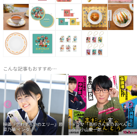
こんな記事もおすすめ…
映画『恋わずらいのエリー』原
ドラマ「高杉さん家のおべんと
菜乃華 インタ...
う」小山慶一郎...