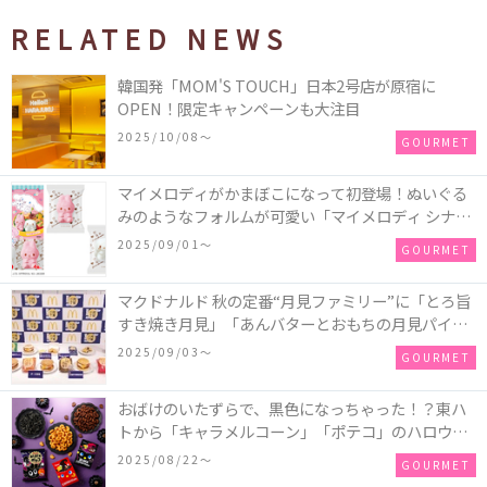
RELATED NEWS
韓国発「MOM'S TOUCH」日本2号店が原宿に
OPEN！限定キャンペーンも大注目
2025/10/08〜
GOURMET
マイメロディがかまぼこになって初登場！ぬいぐる
みのようなフォルムが可愛い「マイメロディ シナモ
ロール かまぼこ」が新発売
2025/09/01〜
GOURMET
マクドナルド 秋の定番“月見ファミリー”に「とろ旨
すき焼き月見」「あんバターとおもちの月見パイ」
「月見マ ックシェイク 山梨県産シャインマスカット
2025/09/03〜
GOURMET
味」が新登場！
おばけのいたずらで、黒色になっちゃった！？東ハ
トから「キャラメルコーン」「ポテコ」のハロウィ
ン限定商品が新発売♪
2025/08/22〜
GOURMET