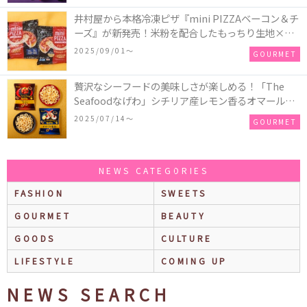
井村屋から本格冷凍ピザ『mini PIZZAベーコン＆チ
ーズ』が新発売！米粉を配合したもっちり生地×ご
ろごろ具材×とろけるチーズで満足感たっぷりのピ
2025/09/01〜
GOURMET
ザ♪
贅沢なシーフードの美味しさが楽しめる！「The
Seafoodなげわ」シチリア産レモン香るオマール海
老味、安曇野産わさび香るうに味が期間限定で新発
2025/07/14〜
GOURMET
売
NEWS CATEGORIES
FASHION
SWEETS
GOURMET
BEAUTY
GOODS
CULTURE
LIFESTYLE
COMING UP
NEWS SEARCH