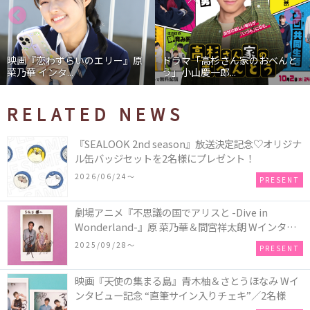
らいのエリー』原
ドラマ「高杉さん家のおべんと
映画『わたし
.
う」小山慶一郎...
石あかり インタ
RELATED NEWS
『SEALOOK 2nd season』放送決定記念♡オリジナ
ル缶バッジセットを2名様にプレゼント！
2026/06/24〜
PRESENT
劇場アニメ『不思議の国でアリスと -Dive in
Wonderland-』原 菜乃華＆間宮祥太朗 Wインタビ
ュー記念 “直筆サイン入りチェキ”／1名様
2025/09/28〜
PRESENT
映画『天使の集まる島』青木柚＆さとうほなみ Wイ
ンタビュー記念 “直筆サイン入りチェキ”／2名様