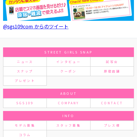
@sgs109com からのツイート
STREET GIRLS SNAP
ニュース
インタビュー
試写会
スナップ
クーポン
原宿店舗
プレゼント
ABOUT
SGS109
COMPANY
CONTACT
INFO
モデル募集
スタッフ募集
プレス様
コラム