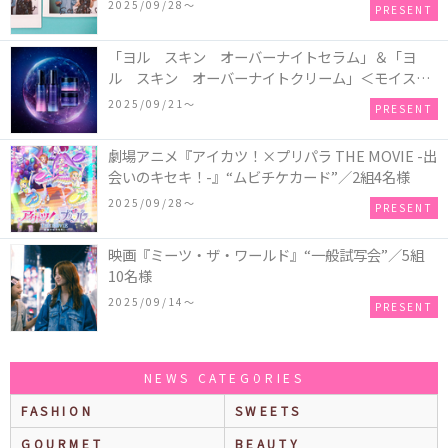
2025/09/28〜
PRESENT
「ヨル スキン オーバーナイトセラム」＆「ヨ
ル スキン オーバーナイトクリーム」＜モイスト
セット＞＜クリア セット＞／各1名様・計2名様
2025/09/21〜
PRESENT
劇場アニメ『アイカツ！×プリパラ THE MOVIE -出
会いのキセキ！-』“ムビチケカード”／2組4名様
2025/09/28〜
PRESENT
映画『ミーツ・ザ・ワールド』“一般試写会”／5組
10名様
2025/09/14〜
PRESENT
NEWS CATEGORIES
FASHION
SWEETS
GOURMET
BEAUTY