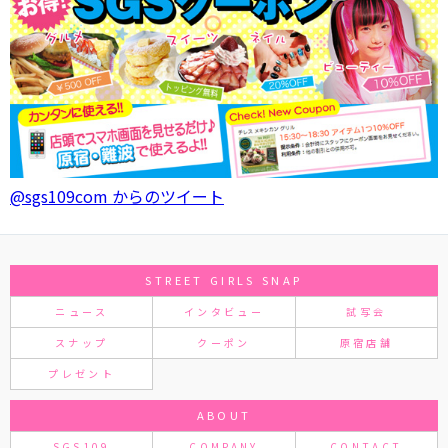
@sgs109com からのツイート
STREET GIRLS SNAP
ニュース
インタビュー
試写会
スナップ
クーポン
原宿店舗
プレゼント
ABOUT
SGS109
COMPANY
CONTACT