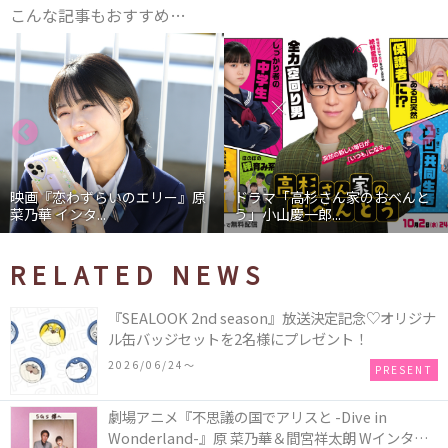
こんな記事もおすすめ…
原
ドラマ「高杉さん家のおべんと
映画『わたしの幸せな結婚』
う」小山慶一郎...
石あかり インタ...
RELATED NEWS
『SEALOOK 2nd season』放送決定記念♡オリジナ
ル缶バッジセットを2名様にプレゼント！
2026/06/24〜
PRESENT
劇場アニメ『不思議の国でアリスと -Dive in
Wonderland-』原 菜乃華＆間宮祥太朗 Wインタビ