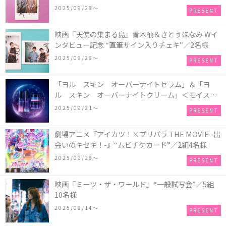
ュー記念 “直筆サイン入りチェキ”／1名様
2025/09/28〜
PRESENT
映画『天使の集まる島』青木柚＆さとうほなみ Wイ
ンタビュー記念 “直筆サイン入りチェキ”／2名様
2025/09/28〜
PRESENT
「ヨル スキン オーバーナイトセラム」＆「ヨ
ル スキン オーバーナイトクリーム」＜モイスト
セット＞＜クリア セット＞／各1名様・計2名様
2025/09/21〜
PRESENT
劇場アニメ『アイカツ！×プリパラ THE MOVIE -出
会いのキセキ！-』“ムビチケカード”／2組4名様
2025/09/28〜
PRESENT
映画『ミーツ・ザ・ワールド』“一般試写会”／5組
10名様
2025/09/14〜
PRESENT