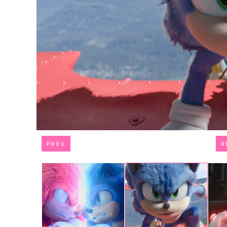
PREV
R