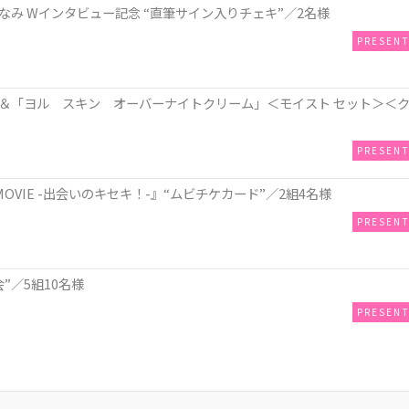
み Wインタビュー記念 “直筆サイン入りチェキ”／2名様
PRESEN
＆「ヨル スキン オーバーナイトクリーム」＜モイスト セット＞＜
PRESEN
OVIE -出会いのキセキ！-』“ムビチケカード”／2組4名様
PRESEN
”／5組10名様
PRESEN