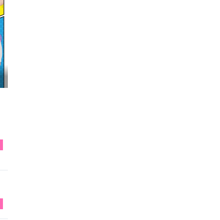
映画『わたしの幸せな結婚』髙石あかり インタ...
T
T