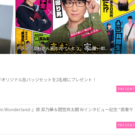
ドラマ「高杉さん家のおべんとう」小山慶一郎...
決定記念♡オリジナル缶バッジセットを2名様にプレゼント！
PRESEN
n Wonderland-』原 菜乃華＆間宮祥太朗 Wインタビュー記念 “直筆サ
PRESEN