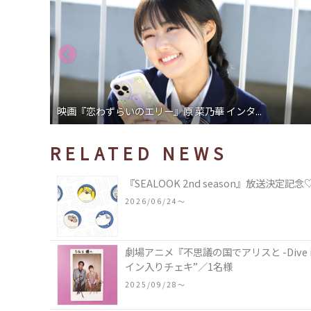
映画『恋わずらいのエリー』原 菜乃華 インタ...
RELATED NEWS
『SEALOOK 2nd season』放送
2026/06/24〜
劇場アニメ『不思議の国でアリスと -Dive i
イン入りチェキ”／1名様
2025/09/28〜